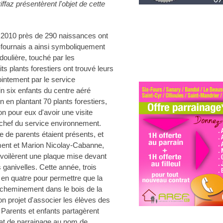
az présentèrent l'objet de cette
t 2010 près de 290 naissances ont
-fournais a ainsi symboliquement
doulière, touché par les
s plants forestiers ont trouvé leurs
intement par le service
 six enfants du centre aéré
on en plantant 70 plants forestiers,
on pour eux d'avoir une visite
chef du service environnement.
e de parents étaient présents, et
ement et Marion Nicolay-Cabanne,
évoilèrent une plaque mise devant
 ganivelles. Cette année, trois
y en quatre pour permettre que la
n cheminement dans le bois de la
n projet d'associer les élèves des
 Parents et enfants partagèrent
icat de parrainage au nom de