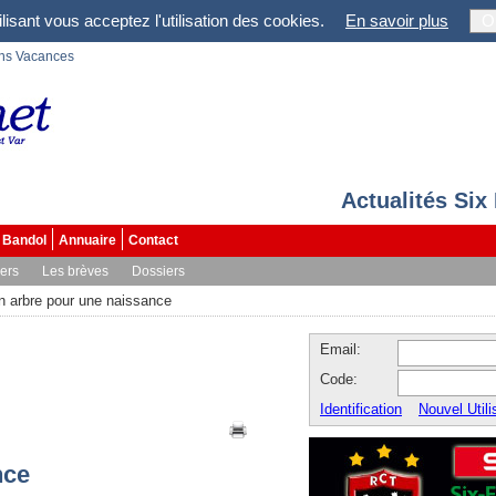
lisant vous acceptez l'utilisation des cookies.
En savoir plus
O
ons Vacances
Actualités Six
Bandol
Annuaire
Contact
vers
Les brèves
Dossiers
n arbre pour une naissance
Email:
Code:
Identification
Nouvel Utili
nce