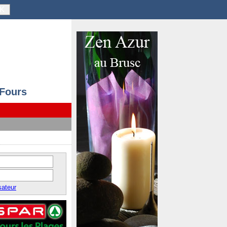
K
 Fours
sateur