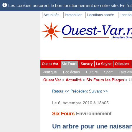
Les cookies assurent le bon fonctionnement de notre site. En l'uti
Actualités
Immobilier
Locations année
Locati
Ouest Var
Six Fours
Sanary
La Seyne
Ollioules
Politique
Eco échos
Culture
Sport
Faits di
Ouest Var
>
Actualité
>
Six Fours les Plages
>
U
Retour
<< Précédent
Suivant >>
Le 6. novembre 2010 à 18h05
Six Fours
Environnement
Un arbre pour une naissa