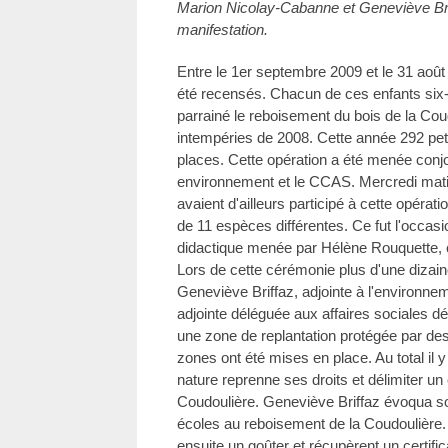
Marion Nicolay-Cabanne et Geneviève Briff
manifestation.
Entre le 1er septembre 2009 et le 31 aoû
été recensés. Chacun de ces enfants six
parrainé le reboisement du bois de la Cou
intempéries de 2008. Cette année 292 petit
places. Cette opération a été menée conjo
environnement et le CCAS. Mercredi matin
avaient d'ailleurs participé à cette opérati
de 11 espèces différentes. Ce fut l'occasi
didactique menée par Hélène Rouquette, 
Lors de cette cérémonie plus d'une dizain
Geneviève Briffaz, adjointe à l'environn
adjointe déléguée aux affaires sociales d
une zone de replantation protégée par des
zones ont été mises en place. Au total il 
nature reprenne ses droits et délimiter u
Coudoulière. Geneviève Briffaz évoqua so
écoles au reboisement de la Coudoulière.
ensuite un goûter et récupèrent un certif