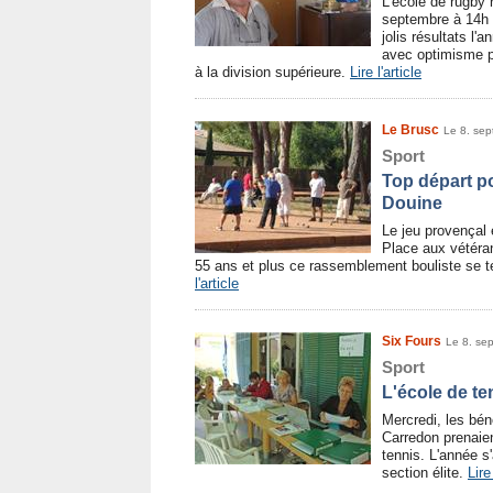
L'école de rugby 
septembre à 14h 
jolis résultats l'
avec optimisme p
à la division supérieure.
Lire l'article
Le Brusc
Le 8. se
Sport
Top départ po
Douine
Le jeu provençal 
Place aux vétéra
55 ans et plus ce rassemblement bouliste se t
l'article
Six Fours
Le 8. se
Sport
L'école de te
Mercredi, les bén
Carredon prenaien
tennis. L'année s
section élite.
Lire