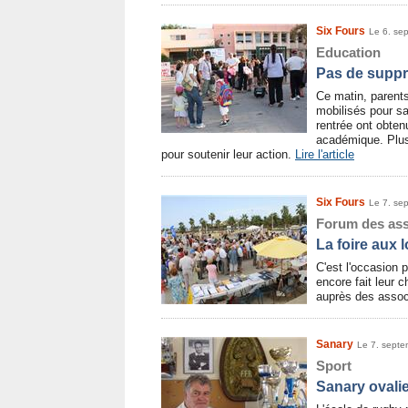
Six Fours
Le 6. se
Education
Pas de suppr
Ce matin, parents
mobilisés pour sa
rentrée ont obten
académique. Plus 
pour soutenir leur action.
Lire l'article
Six Fours
Le 7. se
Forum des ass
La foire aux 
C'est l'occasion 
encore fait leur c
auprès des assoc
Sanary
Le 7. sept
Sport
Sanary ovalie