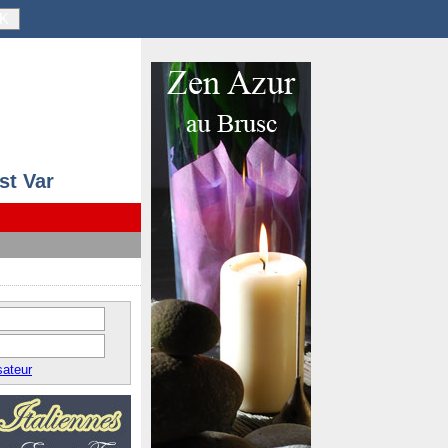
K
st Var
sateur