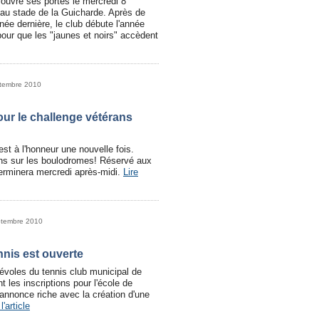
rouvre ses portes le mercredi 8
au stade de la Guicharde. Après de
année dernière, le club débute l'année
our que les "jaunes et noirs" accèdent
ptembre 2010
ur le challenge vétérans
est à l'honneur une nouvelle fois.
ns sur les boulodromes! Réservé aux
erminera mercredi après-midi.
Lire
ptembre 2010
nnis est ouverte
évoles du tennis club municipal de
t les inscriptions pour l'école de
'annonce riche avec la création d'une
 l'article