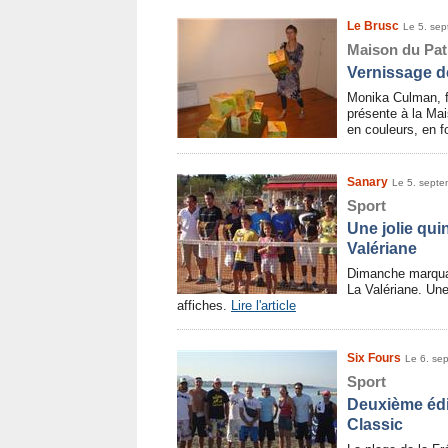
Le Brusc
Le 5. se
Maison du Pat
Vernissage 
Monika Culman, fr
présente à la Mai
en couleurs, en 
Sanary
Le 5. sept
Sport
Une jolie qui
Valériane
Dimanche marquait
La Valériane. Une 
affiches.
Lire l'article
Six Fours
Le 6. se
Sport
Deuxième édi
Classic