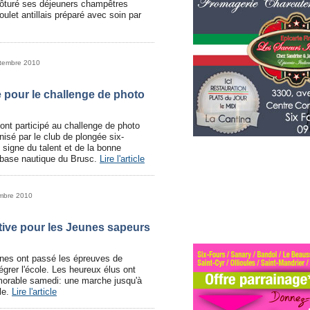
clôturé ses déjeuners champêtres
oulet antillais préparé avec soin par
ptembre 2010
e pour le challenge de photo
ont participé au challenge de photo
isé par le club de plongée six-
 signe du talent et de la bonne
a base nautique du Brusc.
Lire l'article
embre 2010
tive pour les Jeunes sapeurs
unes ont passé les épreuves de
égrer l'école. Les heureux élus ont
morable samedi: une marche jusqu'à
le.
Lire l'article