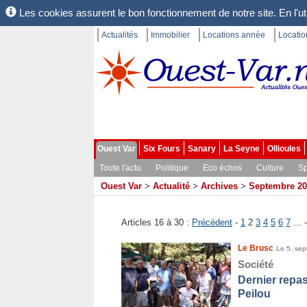
Les cookies assurent le bon fonctionnement de notre site. En l'uti
Actualités
Immobilier
Locations année
Locati
Ouest Var
Six Fours
Sanary
La Seyne
Ollioules
Toute l'actu
Politique
Eco échos
Culture
Sp
Ouest Var
>
Actualité
>
Archives
>
Septembre 20
Articles 16 à 30 :
Précédent
-
1
2
3
4
5
6
7
... 
Le Brusc
Le 5. se
Société
Dernier repa
Peilou