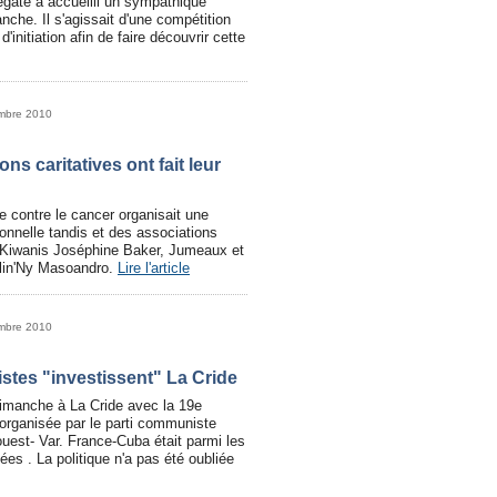
égate a accueilli un sympathique
che. Il s'agissait d'une compétition
initiation afin de faire découvrir cette
embre 2010
ns caritatives ont fait leur
 contre le cancer organisait une
onnelle tandis et des associations
 Kiwanis Joséphine Baker, Jumeaux et
olin'Ny Masoandro.
Lire l'article
embre 2010
tes "investissent" La Cride
dimanche à La Cride avec la 19e
e organisée par le parti communiste
ouest- Var. France-Cuba était parmi les
ées . La politique n'a pas été oubliée