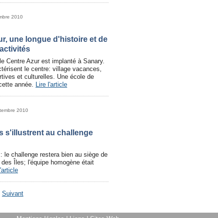
embre 2010
r, une longue d'histoire et de
ctivités
le Centre Azur est implanté à Sanary.
ctérisent le centre: village vacances,
rtives et culturelles. Une école de
 cette année.
Lire l'article
ptembre 2010
 s'illustrent au challenge
: le challenge restera bien au siège de
des Îles; l'équipe homogène était
'article
-
Suivant