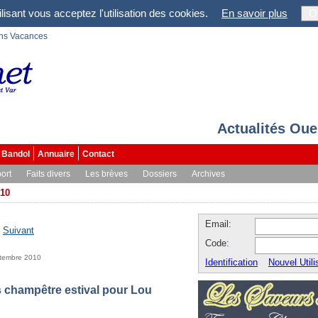
lisant vous acceptez l'utilisation des cookies.
En savoir plus
O
ons Vacances
Actualités Oue
Bandol
Annuaire
Contact
ort
Faits divers
Les brèves
Dossiers
Archives
10
Email:
-
Suivant
Code:
ptembre 2010
Identification
Nouvel Utili
s champêtre estival pour Lou