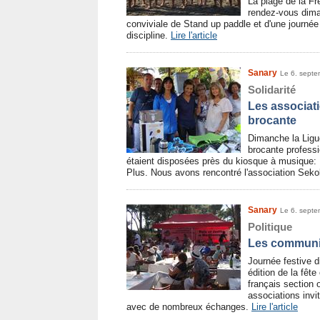
La plage de la Fr
rendez-vous diman
conviviale de Stand up paddle et d'une journée d'
discipline.
Lire l'article
Sanary
Le 6. sept
Solidarité
Les associatio
brocante
Dimanche la Ligue
brocante professi
étaient disposées près du kiosque à musique:
Plus. Nous avons rencontré l'association Sek
Sanary
Le 6. sept
Politique
Les communis
Journée festive 
édition de la fêt
français section 
associations invit
avec de nombreux échanges.
Lire l'article