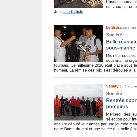
L'association a 
estivaux par un p
Jeff.
Lire l'article
Le Brusc
Le 5. se
Société
Belle réussit
sous-marine
Dix-neuf équipes 
sous-marine organ
fournais. Ce millésime 2010 était placé sous le
humeur. La remise des prix s'est déroulée à l
Sanary
Le 5. sept
Société
Rentrée spor
pompiers
Mercredi, des je
sélection pour int
ensuite débuté leur année par une journée mé
notre Dame du mai et une soirée à la belle étoi