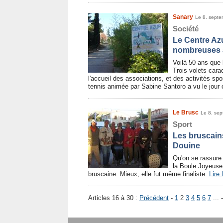
Sanary
Le 8. sept
Société
Le Centre Azu
nombreuses a
Voilà 50 ans que 
Trois volets cara
l'accueil des associations, et des activités spo
tennis animée par Sabine Santoro a vu le jour
Le Brusc
Le 8. se
Sport
Les bruscains
Douine
Qu'on se rassure 
la Boule Joyeuse 
bruscaine. Mieux, elle fut même finaliste.
Lire l
Articles 16 à 30 :
Précédent
-
1
2
3
4
5
6
7
... 