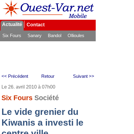
Actualité
Contact
Six Fours
Sanary
Bandol
Ollioules
La Seyne
<< Précédent
Retour
Suivant >>
Le 26. avril 2010 à 07h00
Six Fours
Société
Le vide grenier du
Kiwanis a investi le
centre ville