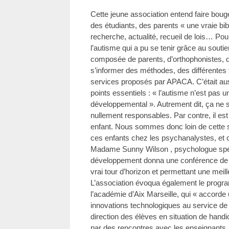
Cette jeune association entend faire bouge
des étudiants, des parents « une vraie bib
recherche, actualité, recueil de lois… Pou
l’autisme qui a pu se tenir grâce au soutien
composée de parents, d’orthophonistes,
s’informer des méthodes, des différentes
services proposés par APACA. C’était aus
points essentiels : « l’autisme n’est pas
développemental ». Autrement dit, ça ne s
nullement responsables. Par contre, il est
enfant. Nous sommes donc loin de cette sp
ces enfants chez les psychanalystes, et cu
Madame Sunny Wilson , psychologue spéci
développement donna une conférence de p
vrai tour d’horizon et permettant une mei
L’association évoqua également le prog
l’académie d’Aix Marseille, qui « accorde u
innovations technologiques au service d
direction des élèves en situation de hand
par des rencontres avec les enseignants, 