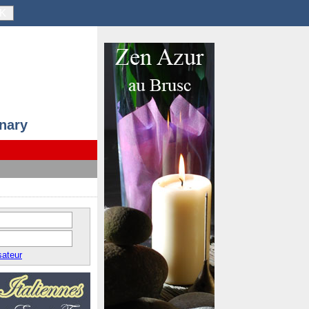
K
anary
sateur