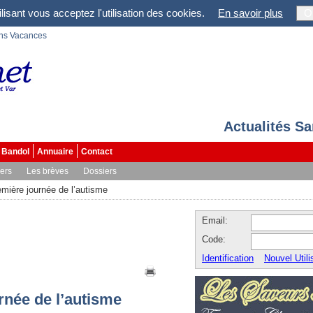
lisant vous acceptez l'utilisation des cookies.
En savoir plus
O
ons Vacances
Actualités S
Bandol
Annuaire
Contact
vers
Les brèves
Dossiers
mière journée de l’autisme
Email:
Code:
Identification
Nouvel Utili
rnée de l’autisme