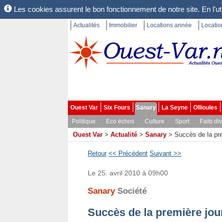
Les cookies assurent le bon fonctionnement de notre site. En l'uti
Actualités
Immobilier
Locations année
Locati
Ouest Var
Six Fours
Sanary
La Seyne
Ollioules
Politique
Eco échos
Culture
Sport
Faits di
Ouest Var
>
Actualité
>
Sanary
>
Succès de la pre
Retour
<< Précédent
Suivant >>
Le 25. avril 2010 à 09h00
Sanary
Société
Succès de la première jou