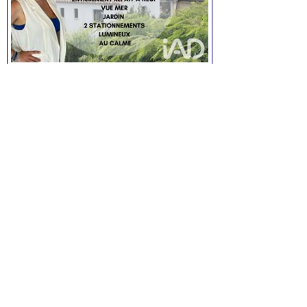
Appartement T4 à Bandol
4 pièces, de 118 m² environ,
3 chambres,
Prix:
590.000
euros.
Voir la fiche