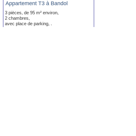
Appartement T3 à Bandol
3 pièces, de 95 m² environ,
2 chambres,
avec place de parking, .
Prix:
441.000
419.000
euros.
Voir la fiche
Appartement T3 à Bandol
3 pièces, de 87 m² environ,
2 chambres,