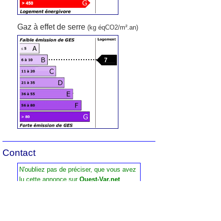
Gaz à effet de serre
(kg éqCO2/m².an)
7
Contact
N'oubliez pas de préciser, que vous avez
lu cette annonce sur
Ouest-Var.net
Iad France
Demandez:
Mathieu Vallier