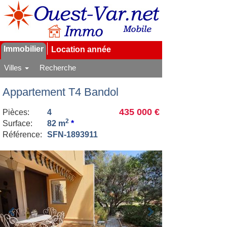
Immobilier
Location année
Villes
Recherche
Appartement T4 Bandol
435 000 €
Pièces:
4
2
Surface:
82 m
*
Référence:
SFN-1893911