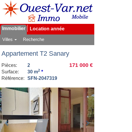
Immobilier
Location année
Villes
Recherche
Appartement T2 Sanary
171 000 €
Pièces:
2
2
Surface:
30 m
*
Référence:
SFN-2047319