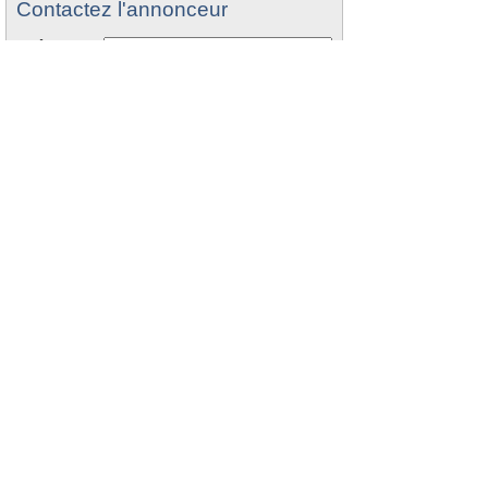
Contactez l'annonceur
Prénom
*
Nom
*
Email
*
Tél.
*
Votre message
*
:
Recevoir les offres similaires par