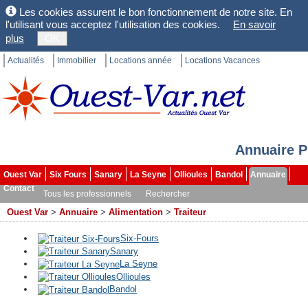
Les cookies assurent le bon fonctionnement de notre site. En
l'utilisant vous acceptez l'utilisation des cookies.
En savoir
plus
OK
Actualités
Immobilier
Locations année
Locations Vacances
Annuaire P
Ouest Var
Six Fours
Sanary
La Seyne
Ollioules
Bandol
Annuaire
Contact
Tous les professionnels
Rechercher
Ouest Var
>
Annuaire
>
Alimentation
>
Traiteur
Six-Fours
Sanary
La Seyne
Ollioules
Bandol