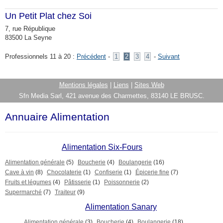
Un Petit Plat chez Soi
7, rue République
83500 La Seyne
Professionnels 11 à 20 :
Précédent
-
1
2
3
4
-
Suivant
Mentions légales
|
Liens
|
Sites Web
Sfn Media Sarl, 421 avenue des Charmettes, 83140 LE BRUSC.
Annuaire Alimentation
Alimentation Six-Fours
Alimentation générale
(5)
Boucherie
(4)
Boulangerie
(16)
Cave à vin
(8)
Chocolaterie
(1)
Confiserie
(1)
Épicerie fine
(7)
Fruits et légumes
(4)
Pâtisserie
(1)
Poissonnerie
(2)
Supermarché
(7)
Traiteur
(9)
Alimentation Sanary
Alimentation générale
(3)
Boucherie
(4)
Boulangerie
(18)