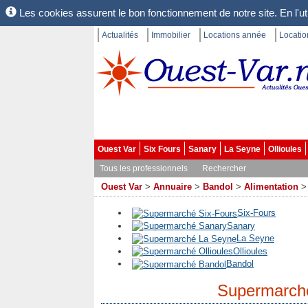
Les cookies assurent le bon fonctionnement de notre site. En l'uti
Actualités
Immobilier
Locations année
Locati
Ouest Var
Six Fours
Sanary
La Seyne
Ollioules
Tous les professionnels
Rechercher
Ouest Var
>
Annuaire
>
Bandol
>
Alimentation
Six-Fours
Sanary
La Seyne
Ollioules
Bandol
Supermarch