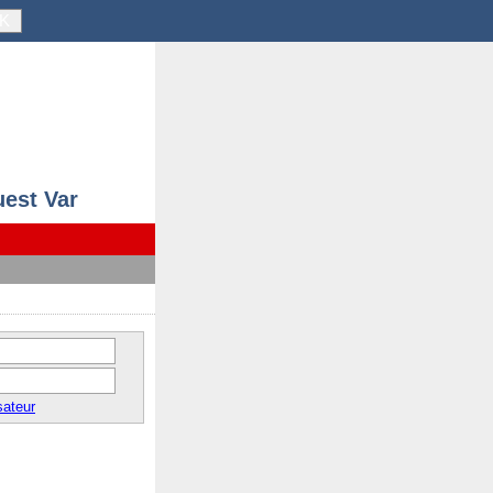
K
uest Var
sateur