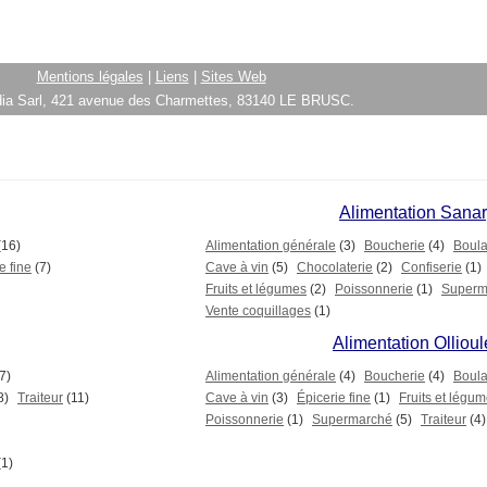
Mentions légales
|
Liens
|
Sites Web
ia Sarl, 421 avenue des Charmettes, 83140 LE BRUSC.
Alimentation Sana
(16)
Alimentation générale
(3)
Boucherie
(4)
Boula
e fine
(7)
Cave à vin
(5)
Chocolaterie
(2)
Confiserie
(1)
Fruits et légumes
(2)
Poissonnerie
(1)
Superm
Vente coquillages
(1)
Alimentation Ollioul
7)
Alimentation générale
(4)
Boucherie
(4)
Boula
8)
Traiteur
(11)
Cave à vin
(3)
Épicerie fine
(1)
Fruits et légu
Poissonnerie
(1)
Supermarché
(5)
Traiteur
(4)
(1)