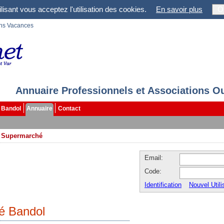
lisant vous acceptez l'utilisation des cookies.
En savoir plus
O
ons Vacances
Annuaire Professionnels et Associations O
Bandol
Annuaire
Contact
>
Supermarché
Email:
Code:
Identification
Nouvel Utili
é Bandol