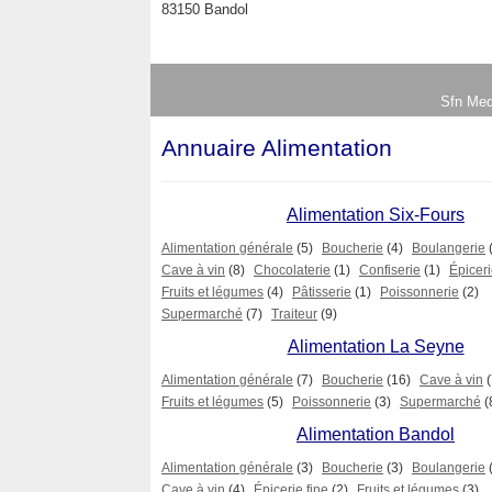
83150 Bandol
Sfn Med
Annuaire Alimentation
Alimentation Six-Fours
Alimentation générale
(5)
Boucherie
(4)
Boulangerie
Cave à vin
(8)
Chocolaterie
(1)
Confiserie
(1)
Épiceri
Fruits et légumes
(4)
Pâtisserie
(1)
Poissonnerie
(2)
Supermarché
(7)
Traiteur
(9)
Alimentation La Seyne
Alimentation générale
(7)
Boucherie
(16)
Cave à vin
(
Fruits et légumes
(5)
Poissonnerie
(3)
Supermarché
(
Alimentation Bandol
Alimentation générale
(3)
Boucherie
(3)
Boulangerie
Cave à vin
(4)
Épicerie fine
(2)
Fruits et légumes
(3)