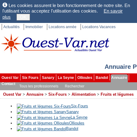
Les cookies assurent le bon fonctionnement de notre site. En
l'utilisant vous acceptez l'utilisation des cookies.
En savoir
plus
OK
Actualités
Immobilier
Locations année
Locations Vacances
Annuaire P
Ouest Var
Six Fours
Sanary
La Seyne
Ollioules
Bandol
Annuaire
Contact
Tous les professionnels
Rechercher
Ouest Var
>
Annuaire
>
Six-Fours
>
Alimentation
>
Fruits et légumes
Six-Fours
Sanary
La Seyne
Ollioules
Bandol