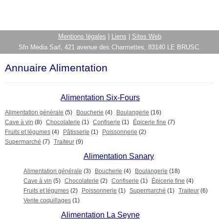
Mentions légales
|
Liens
|
Sites Web
Sfn Media Sarl, 421 avenue des Charmettes, 83140 LE BRUSC.
Annuaire Alimentation
Alimentation Six-Fours
Alimentation générale
(5)
Boucherie
(4)
Boulangerie
(16)
Cave à vin
(8)
Chocolaterie
(1)
Confiserie
(1)
Épicerie fine
(7)
Fruits et légumes
(4)
Pâtisserie
(1)
Poissonnerie
(2)
Supermarché
(7)
Traiteur
(9)
Alimentation Sanary
Alimentation générale
(3)
Boucherie
(4)
Boulangerie
(18)
Cave à vin
(5)
Chocolaterie
(2)
Confiserie
(1)
Épicerie fine
(4)
Fruits et légumes
(2)
Poissonnerie
(1)
Supermarché
(1)
Traiteur
(6)
Vente coquillages
(1)
Alimentation La Seyne