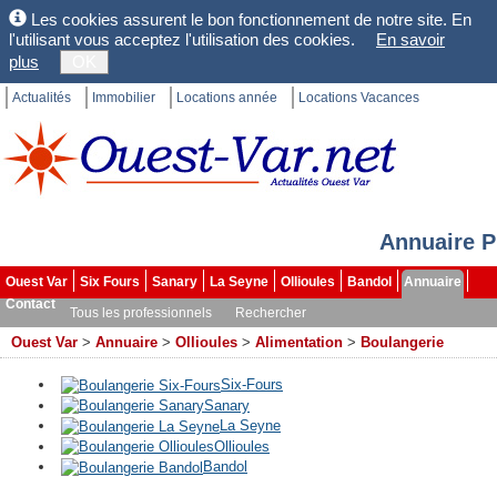
Les cookies assurent le bon fonctionnement de notre site. En
l'utilisant vous acceptez l'utilisation des cookies.
En savoir
plus
OK
Actualités
Immobilier
Locations année
Locations Vacances
Annuaire P
Ouest Var
Six Fours
Sanary
La Seyne
Ollioules
Bandol
Annuaire
Contact
Tous les professionnels
Rechercher
Ouest Var
>
Annuaire
>
Ollioules
>
Alimentation
>
Boulangerie
Six-Fours
Sanary
La Seyne
Ollioules
Bandol