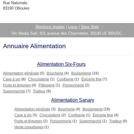
Rue Nationale
83190 Ollioules
Mentions légales
|
Liens
|
Sites Web
Sfn Media Sarl, 421 avenue des Charmettes, 83140 LE BRUSC.
Annuaire Alimentation
Alimentation Six-Fours
Alimentation générale
(5)
Boucherie
(4)
Boulangerie
(16)
Cave à vin
(8)
Chocolaterie
(1)
Confiserie
(1)
Épicerie fine
(7)
Fruits et légumes
(4)
Pâtisserie
(1)
Poissonnerie
(2)
Supermarché
(7)
Traiteur
(9)
Alimentation Sanary
Alimentation générale
(3)
Boucherie
(4)
Boulangerie
(18)
Cave à vin
(5)
Chocolaterie
(2)
Confiserie
(1)
Épicerie fine
(4)
Fruits et légumes
(2)
Poissonnerie
(1)
Supermarché
(1)
Traiteur
(6)
Vente coquillages
(1)