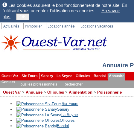
Les cookies assurent le bon fonctionnement de notre site. En
l'utilisant vous acceptez l'utilisation des cookies.
En savoir
plus
OK
Actualités
Immobilier
Locations année
Locations Vacances
Annuaire P
Ouest Var
Six Fours
Sanary
La Seyne
Ollioules
Bandol
Annuaire
Contact
Tous les professionnels
Rechercher
Ouest Var
>
Annuaire
>
Ollioules
>
Alimentation
>
Poissonnerie
Six-Fours
Sanary
La Seyne
Ollioules
Bandol