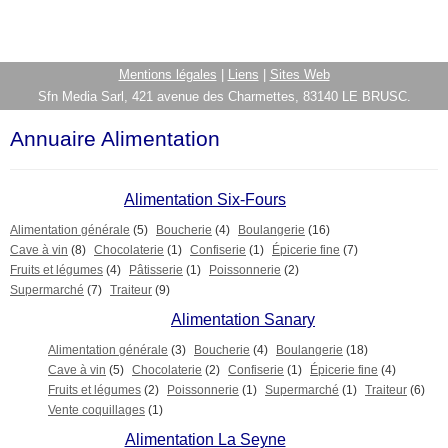
Mentions légales
|
Liens
|
Sites Web
Sfn Media Sarl, 421 avenue des Charmettes, 83140 LE BRUSC.
Annuaire Alimentation
Alimentation Six-Fours
Alimentation générale
(5)
Boucherie
(4)
Boulangerie
(16)
Cave à vin
(8)
Chocolaterie
(1)
Confiserie
(1)
Épicerie fine
(7)
Fruits et légumes
(4)
Pâtisserie
(1)
Poissonnerie
(2)
Supermarché
(7)
Traiteur
(9)
Alimentation Sanary
Alimentation générale
(3)
Boucherie
(4)
Boulangerie
(18)
Cave à vin
(5)
Chocolaterie
(2)
Confiserie
(1)
Épicerie fine
(4)
Fruits et légumes
(2)
Poissonnerie
(1)
Supermarché
(1)
Traiteur
(6)
Vente coquillages
(1)
Alimentation La Seyne