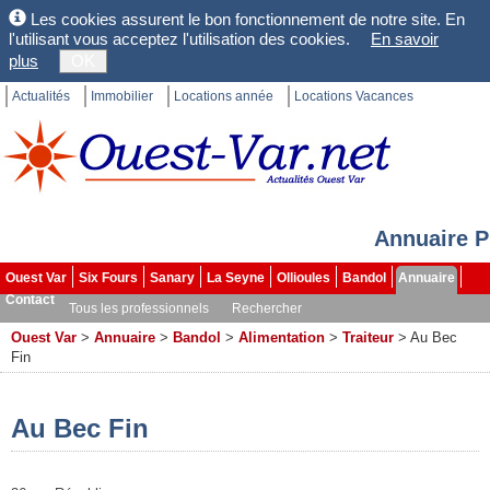
Les cookies assurent le bon fonctionnement de notre site. En
l'utilisant vous acceptez l'utilisation des cookies.
En savoir
plus
OK
Actualités
Immobilier
Locations année
Locations Vacances
Annuaire P
Ouest Var
Six Fours
Sanary
La Seyne
Ollioules
Bandol
Annuaire
Contact
Tous les professionnels
Rechercher
Ouest Var
>
Annuaire
>
Bandol
>
Alimentation
>
Traiteur
>
Au Bec
Fin
Au Bec Fin