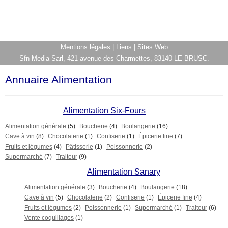
Mentions légales
|
Liens
|
Sites Web
Sfn Media Sarl, 421 avenue des Charmettes, 83140 LE BRUSC.
Annuaire Alimentation
Alimentation Six-Fours
Alimentation générale
(5)
Boucherie
(4)
Boulangerie
(16)
Cave à vin
(8)
Chocolaterie
(1)
Confiserie
(1)
Épicerie fine
(7)
Fruits et légumes
(4)
Pâtisserie
(1)
Poissonnerie
(2)
Supermarché
(7)
Traiteur
(9)
Alimentation Sanary
Alimentation générale
(3)
Boucherie
(4)
Boulangerie
(18)
Cave à vin
(5)
Chocolaterie
(2)
Confiserie
(1)
Épicerie fine
(4)
Fruits et légumes
(2)
Poissonnerie
(1)
Supermarché
(1)
Traiteur
(6)
Vente coquillages
(1)