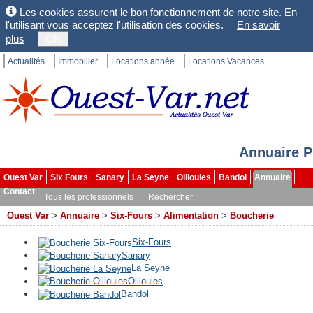
Les cookies assurent le bon fonctionnement de notre site. En
l'utilisant vous acceptez l'utilisation des cookies.
En savoir
plus
OK
Actualités
Immobilier
Locations année
Locations Vacances
Annuaire P
Ouest Var
Six Fours
Sanary
La Seyne
Ollioules
Bandol
Annuaire
Contact
Tous les professionnels
Rechercher
Ouest Var
>
Annuaire
>
Six-Fours
>
Alimentation
>
Boucherie
Six-Fours
Sanary
La Seyne
Ollioules
Bandol