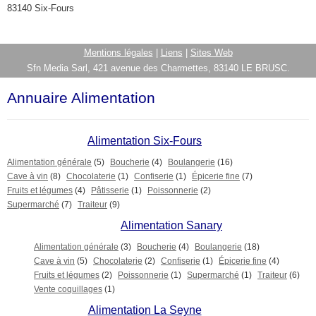
83140 Six-Fours
Mentions légales
|
Liens
|
Sites Web
Sfn Media Sarl, 421 avenue des Charmettes, 83140 LE BRUSC.
Annuaire Alimentation
Alimentation Six-Fours
Alimentation générale
(5)
Boucherie
(4)
Boulangerie
(16)
Cave à vin
(8)
Chocolaterie
(1)
Confiserie
(1)
Épicerie fine
(7)
Fruits et légumes
(4)
Pâtisserie
(1)
Poissonnerie
(2)
Supermarché
(7)
Traiteur
(9)
Alimentation Sanary
Alimentation générale
(3)
Boucherie
(4)
Boulangerie
(18)
Cave à vin
(5)
Chocolaterie
(2)
Confiserie
(1)
Épicerie fine
(4)
Fruits et légumes
(2)
Poissonnerie
(1)
Supermarché
(1)
Traiteur
(6)
Vente coquillages
(1)
Alimentation La Seyne