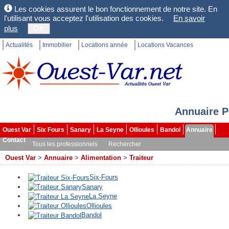
Les cookies assurent le bon fonctionnement de notre site. En
l'utilisant vous acceptez l'utilisation des cookies.
En savoir
plus
OK
Actualités
Immobilier
Locations année
Locations Vacances
Annuaire P
Ouest Var
Six Fours
Sanary
La Seyne
Ollioules
Bandol
Annuaire
Contact
Tous les professionnels
Rechercher
Ouest Var
>
Annuaire
>
Alimentation
>
Traiteur
Six-Fours
Sanary
La Seyne
Ollioules
Bandol