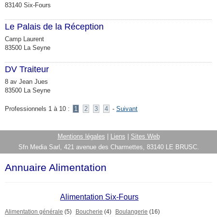
83140 Six-Fours
Le Palais de la Réception
Camp Laurent
83500 La Seyne
DV Traiteur
8 av Jean Jues
83500 La Seyne
Professionnels 1 à 10 :
1
2
3
4
-
Suivant
Mentions légales
|
Liens
|
Sites Web
Sfn Media Sarl, 421 avenue des Charmettes, 83140 LE BRUSC.
Annuaire Alimentation
Alimentation Six-Fours
Alimentation générale
(5)
Boucherie
(4)
Boulangerie
(16)