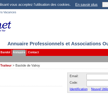
lisant vous acceptez l'utilisation des cookies.
En savoir plus
O
ons Vacances
Annuaire Professionnels et Associations O
Bandol
Annuaire
Contact
>
Traiteur
>
Bastide de Valroy
Email:
Code:
Identification
Nouvel Utili