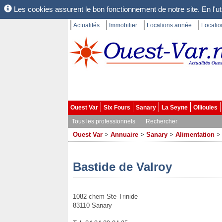
Les cookies assurent le bon fonctionnement de notre site. En l'uti
Actualités
Immobilier
Locations année
Locati
Ouest Var
Six Fours
Sanary
La Seyne
Ollioules
Tous les professionnels
Rechercher
Ouest Var
>
Annuaire
>
Sanary
>
Alimentation
Bastide de Valroy
1082 chem Ste Trinide
83110 Sanary