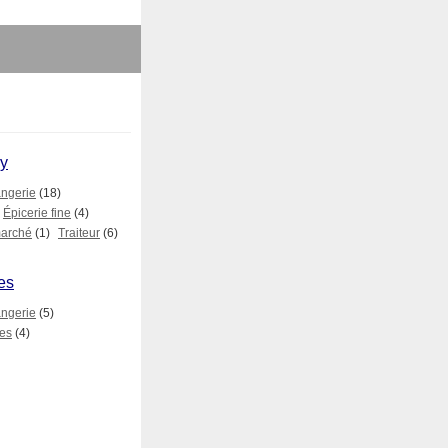
ry
ngerie
(18)
Épicerie fine
(4)
arché
(1)
Traiteur
(6)
es
ngerie
(5)
mes
(4)