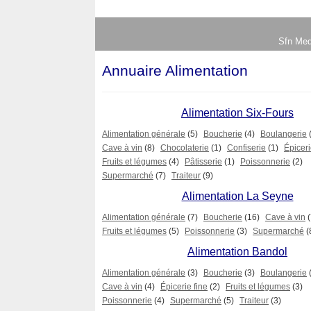
Sfn Med
Annuaire Alimentation
Alimentation Six-Fours
Alimentation générale
(5)
Boucherie
(4)
Boulangerie
Cave à vin
(8)
Chocolaterie
(1)
Confiserie
(1)
Épiceri
Fruits et légumes
(4)
Pâtisserie
(1)
Poissonnerie
(2)
Supermarché
(7)
Traiteur
(9)
Alimentation La Seyne
Alimentation générale
(7)
Boucherie
(16)
Cave à vin
(
Fruits et légumes
(5)
Poissonnerie
(3)
Supermarché
(
Alimentation Bandol
Alimentation générale
(3)
Boucherie
(3)
Boulangerie
Cave à vin
(4)
Épicerie fine
(2)
Fruits et légumes
(3)
Poissonnerie
(4)
Supermarché
(5)
Traiteur
(3)