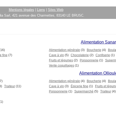
Mentions légales
|
Liens
|
Sites Web
ia Sarl, 421 avenue des Charmettes, 83140 LE BRUSC.
Alimentation Sana
(16)
Alimentation générale
(3)
Boucherie
(4)
Boula
e fine
(7)
Cave à vin
(5)
Chocolaterie
(2)
Confiserie
(1)
Fruits et légumes
(2)
Poissonnerie
(1)
Superm
Vente coquillages
(1)
Alimentation Ollioul
7)
Alimentation générale
(4)
Boucherie
(4)
Boula
8)
Traiteur
(11)
Cave à vin
(3)
Épicerie fine
(1)
Fruits et légu
Poissonnerie
(1)
Supermarché
(5)
Traiteur
(4)
(1)