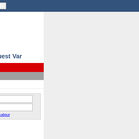
K
uest Var
sateur