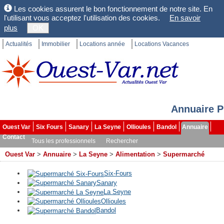
Les cookies assurent le bon fonctionnement de notre site. En
l'utilisant vous acceptez l'utilisation des cookies.
En savoir
plus
OK
Actualités
Immobilier
Locations année
Locations Vacances
Annuaire P
Ouest Var
Six Fours
Sanary
La Seyne
Ollioules
Bandol
Annuaire
Contact
Tous les professionnels
Rechercher
Ouest Var
>
Annuaire
>
La Seyne
>
Alimentation
>
Supermarché
Six-Fours
Sanary
La Seyne
Ollioules
Bandol