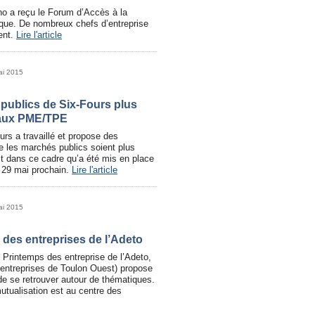
no a reçu le Forum d’Accès à la
ue. De nombreux chefs d’entreprise
ent.
Lire l'article
ai 2015
publics de Six-Fours plus
 aux PME/TPE
urs a travaillé et propose des
e les marchés publics soient plus
 dans ce cadre qu’a été mis en place
 29 mai prochain.
Lire l'article
ai 2015
 des entreprises de l’Adeto
 Printemps des entreprise de l’Adeto,
 entreprises de Toulon Ouest) propose
de se retrouver autour de thématiques.
utualisation est au centre des