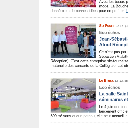
Avec les beaux jo
mode. La Boucher
donné plein de bonnes idées pour en profiter.
L
Six Fours
Le 15. ju
Eco échos
Jean-Sébastie
Atout Récept
Ce n’est pas par 
Sébastien Vialat
Réception). C’est cette entreprise six-fournaise
matérielle des concerts de la Collégiale, cet é
Le Brusc
Le 13. ju
Eco échos
La salle Sain
séminaires e
Le 4 juin dernier 
lancement officie
800 m² sans aucun poteau, elle peut accueilli