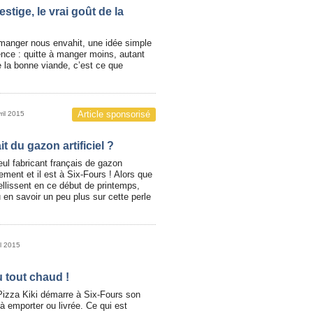
stige, le vrai goût de la
 manger nous envahit, une idée simple
nce : quitte à manger moins, autant
e la bonne viande, c’est ce que
Article sponsorisé
ril 2015
it du gazon artificiel ?
seul fabricant français de gazon
ement et il est à Six-Fours ! Alors que
ellissent en ce début de printemps,
en savoir un peu plus sur cette perle
il 2015
 tout chaud !
Pizza Kiki démarre à Six-Fours son
 à emporter ou livrée. Ce qui est