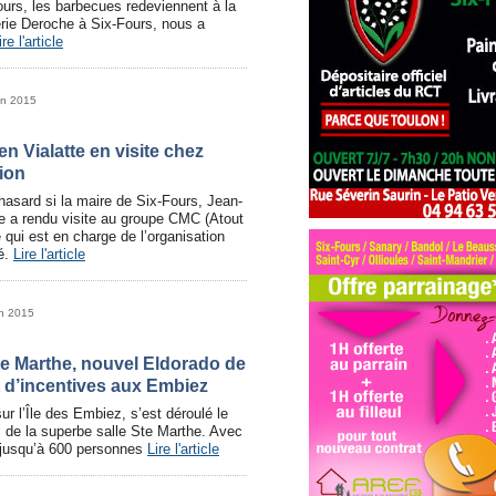
urs, les barbecues redeviennent à la
ie Deroche à Six-Fours, nous a
ire l'article
in 2015
n Vialatte en visite chez
ion
hasard si la maire de Six-Fours, Jean-
te a rendu visite au groupe CMC (Atout
 qui est en charge de l’organisation
té.
Lire l'article
in 2015
te Marthe, nouvel Eldorado de
t d’incentives aux Embiez
sur l’Île des Embiez, s’est déroulé le
l de la superbe salle Ste Marthe. Avec
r jusqu’à 600 personnes
Lire l'article