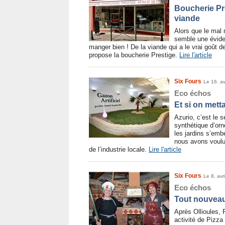
Boucherie Pre
viande
Alors que le mal
semble une évide
manger bien ! De la viande qui a le vrai goût d
propose la boucherie Prestige.
Lire l'article
Six Fours
Le 16. av
Eco échos
Et si on metta
Azurio, c’est le 
synthétique d’orn
les jardins s’emb
nous avons voulu 
de l’industrie locale.
Lire l'article
Six Fours
Le 8. avr
Eco échos
Tout nouveau
Après Ollioules, 
activité de Pizza