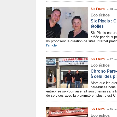
Six Fours
Le 18. m
Eco échos
Six Pixels : C
étoiles
Six Pixels est u
créée par deux pr
Ils proposent la création de sites Internet prati
l'article
Six Fours
Le 17. m
Eco échos
Chrono Pare-
à celui des p
Alors que les gr
pare-brises nous
entreprise six-fournaise fait son chemin sans f
de services avec la proximité en plus, c’est C
Six Fours
Le 29. av
Eco échos