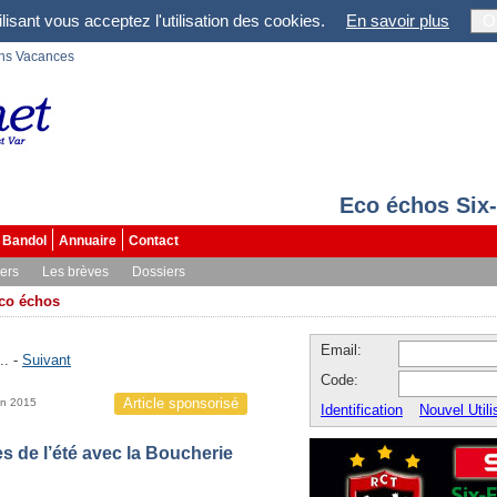
lisant vous acceptez l'utilisation des cookies.
En savoir plus
O
ons Vacances
Eco échos Six
Bandol
Annuaire
Contact
vers
Les brèves
Dossiers
co échos
Email:
.. -
Suivant
Code:
Article sponsorisé
in 2015
Identification
Nouvel Utili
s de l’été avec la Boucherie