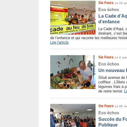
Six Fours
Le 10. ju
Eco échos
La Cade d’Aqu
d’enfance
La Cade d’Aqui, 
itinérant, c’est b
de l’enfance et qui raconte les meilleures histo
Lire l'article
Six Fours
Le 4. jui
Eco échos
Un nouveau 
Situé avenue de M
coiffeur , L'Abri
légumes frais à p
de notre terroir.
Li
Six Fours
Le 29. m
Eco échos
Succès du F
Publique