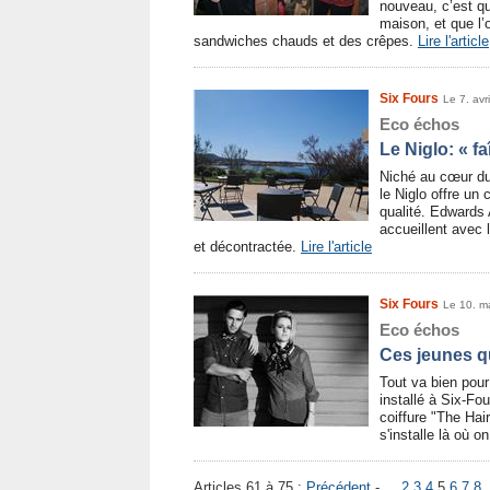
nouveau, c’est qu
maison, et que l
sandwiches chauds et des crêpes.
Lire l'article
Six Fours
Le 7. avr
Eco échos
Le Niglo: « f
Niché au cœur du 
le Niglo offre un 
qualité. Edwards 
accueillent avec 
et décontractée.
Lire l'article
Six Fours
Le 10. m
Eco échos
Ces jeunes qu
Tout va bien pour
installé à Six-Fo
coiffure "The Hai
s'installe là où o
Articles 61 à 75 :
Précédent
- ...
2
3
4
5
6
7
8
.