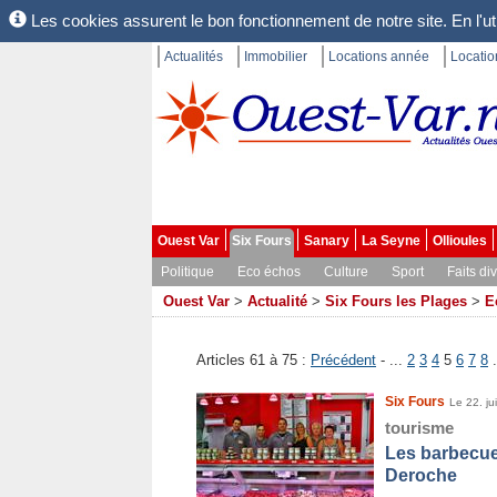
Les cookies assurent le bon fonctionnement de notre site. En l'uti
Actualités
Immobilier
Locations année
Locati
Ouest Var
Six Fours
Sanary
La Seyne
Ollioules
Politique
Eco échos
Culture
Sport
Faits di
Ouest Var
>
Actualité
>
Six Fours les Plages
>
E
Articles 61 à 75 :
Précédent
- ...
2
3
4
5
6
7
8
.
Six Fours
Le 22. ju
tourisme
Les barbecue
Deroche