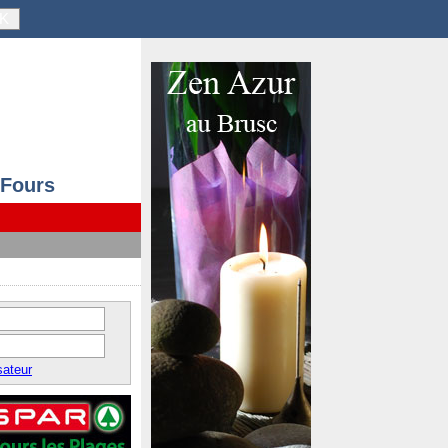
K
-Fours
sateur