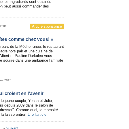
e les ingrédients sont cuisinés
’on peut aussi commander des
Article sponsorisé
il 2015
aîtes comme chez vous! »
parc de la Méditerranée, le restaurant
cadre hors pair et une cuisine de
Albert et Pauline Durkalec vous
le sourire dans une ambiance familiale
ars 2015
i croient en l'avenir
 le jeune couple, Yohan et Julie,
urs depuis 2009 dans le salon de
rdresser". Comme quoi, la morosité
n la laisse entrer!
Lire l'article
.. -
Suivant