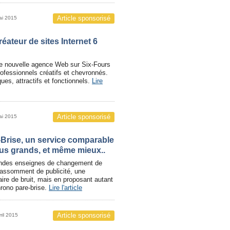
Article sponsorisé
ai 2015
réateur de sites Internet 6
ne nouvelle agence Web sur Six-Fours
ofessionnels créatifs et chevronnés.
ques, attractifs et fonctionnels.
Lire
Article sponsorisé
ai 2015
Brise, un service comparable
lus grands, et même mieux..
andes enseignes de changement de
 assomment de publicité, une
aire de bruit, mais en proposant autant
hrono pare-brise.
Lire l'article
Article sponsorisé
ril 2015