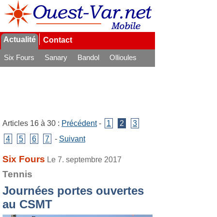
Actualité
Contact
Six Fours
Sanary
Bandol
Ollioules
La Seyne
Articles 16 à 30 :
Précédent
-
1
2
3
4
5
6
7
-
Suivant
Six Fours
Le 7. septembre 2017
Tennis
Journées portes ouvertes
au CSMT