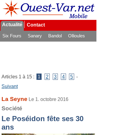
Actualité
Contact
Six Fours
Sanary
Bandol
Ollioules
La Seyne
Articles 1 à 15 :
1
2
3
4
5
-
Suivant
La Seyne
Le 1. octobre 2016
Société
Le Poséidon fête ses 30
ans