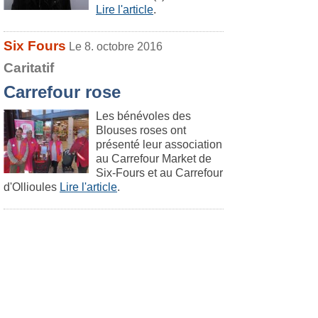
Lire l'article
.
Six Fours
Le 8. octobre 2016
Caritatif
Carrefour rose
Les bénévoles des
Blouses roses ont
présenté leur association
au Carrefour Market de
Six-Fours et au Carrefour
d'Ollioules
Lire l'article
.
Six Fours
Le 9. octobre 2016
Sport
La saison sera belle
Le Tennis Club Municipal
Carredon fait sa rentrée