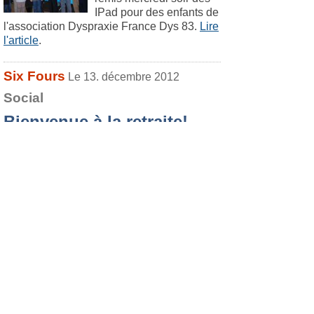
IPad pour des enfants de
l'association Dyspraxie France Dys 83.
Lire
l'article
.
Six Fours
Le 13. décembre 2012
Social
Bienvenue à la retraite!
Derrière ce titre avenant,
la CARSAT (caisse
d’assurance retraite et de
santé au travail),
organisait ce jeudi 13,
salle Scarantino, en partenariat avec le
CCAS de Six-Fours, une matinée
d’information destinée aux jeunes retraités
six-fournais.
Lire l'article
.
Six Fours
Le 13. décembre 2012