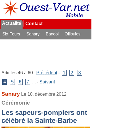
Actualité
Contact
Six Fours
Sanary
Bandol
Ollioules
La Seyne
Articles 46 à 60 :
Précédent
-
1
2
3
4
5
6
7
... -
Suivant
Sanary
Le 10. décembre 2012
Cérémonie
Les sapeurs-pompiers ont
célébré la Sainte-Barbe