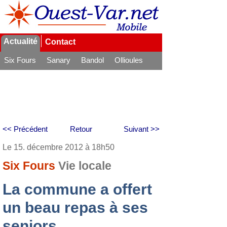
Actualité
Contact
Six Fours
Sanary
Bandol
Ollioules
La Seyne
<< Précédent
Retour
Suivant >>
Le 15. décembre 2012 à 18h50
Six Fours
Vie locale
La commune a offert
un beau repas à ses
seniors