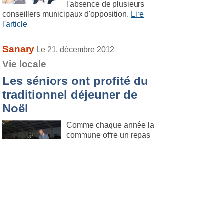
l'absence de plusieurs
conseillers municipaux d'opposition.
Lire
l'article
.
Sanary
Le 21. décembre 2012
Vie locale
Les séniors ont profité du
traditionnel déjeuner de
Noël
Comme chaque année la
commune offre un repas
de fête aux seniors de
plus de 65 ans au Jardin
d'Hiver.
Lire l'article
.
Sanary
Le 21. décembre 2012
Culture