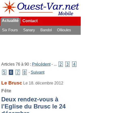
Actualité
Contact
Six Fours
Sanary
Bandol
Ollioules
La Seyne
Articles 76 à 90 :
Précédent
- ...
2
3
4
5
6
7
8
-
Suivant
Le Brusc
Le 18. décembre 2012
Fête
Deux rendez-vous à
l'Eglise du Brusc le 24