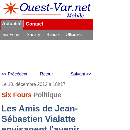
Actualité
Contact
Six Fours
Sanary
Bandol
Ollioules
La Seyne
<< Précédent
Retour
Suivant >>
Le 10. décembre 2012 à 18h17
Six Fours
Politique
Les Amis de Jean-
Sébastien Vialatte
envisagent l'avenir