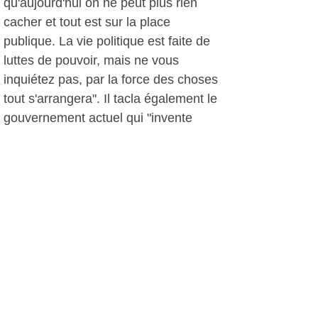
qu'aujourd'hui on ne peut plus rien
cacher et tout est sur la place
publique. La vie politique est faite de
luttes de pouvoir, mais ne vous
inquiétez pas, par la force des choses
tout s'arrangera". Il tacla également le
gouvernement actuel qui "invente
chaque jour de nouvelles taxes". Et il
conclut son discours en appelant tout
le monde à faire travailler les
commerces locaux, dans un contexte
économique difficile. De même, il
précisa que certains projets
municipaux seraient retardés ou
annulés en attendant de connaître les
dotations de l'Etat.