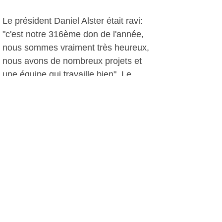
Le président Daniel Alster était ravi:
"c'est notre 316ème don de l'année,
nous sommes vraiment très heureux,
nous avons de nombreux projets et
une équipe qui travaille bien". Le
public pourra découvrir ce sous-marin
jaune lors du week-end de l'imaginaire
à la médiathèque en janvier et en avril
à l'occasion de l'Art bleu. Daniel Alster
imaginait aussi demander à Stéphane
Rousson de venir lors de la plongée
"vintage" pour faire une démonstration.
D.D, le 14 décembre 2012