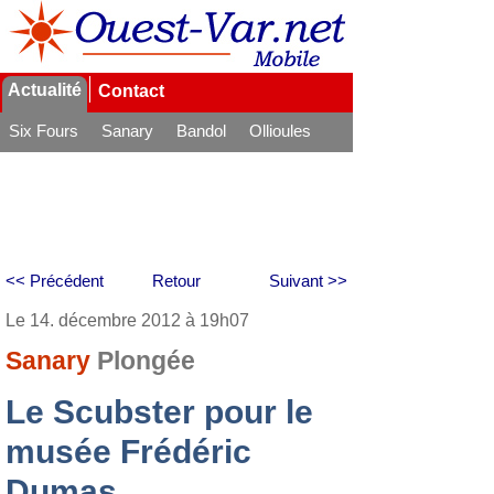
Actualité
Contact
Six Fours
Sanary
Bandol
Ollioules
La Seyne
<< Précédent
Retour
Suivant >>
Le 14. décembre 2012 à 19h07
Sanary
Plongée
Le Scubster pour le
musée Frédéric
Dumas