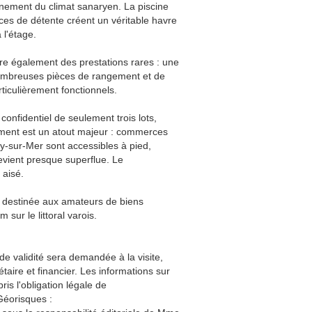
pleinement du climat sanaryen. La piscine
paces de détente créent un véritable havre
l'étage.
fre également des prestations rares : une
 nombreuses pièces de rangement et de
ticulièrement fonctionnels.
confidentiel de seulement trois lots,
ment est un atout majeur : commerces
ry-sur-Mer sont accessibles à pied,
devient presque superflue. Le
 aisé.
 destinée aux amateurs de biens
ur le littoral varois.
de validité sera demandée à la visite,
aire et financier. Les informations sur
is l'obligation légale de
Géorisques :