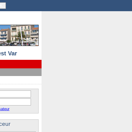
K
st Var
sateur
ceur