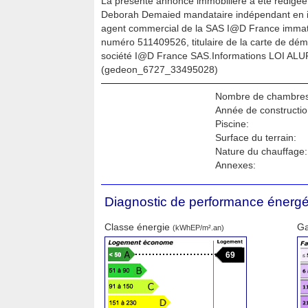
La présente annonce immobilière a été rédigée 
Deborah Demaied mandataire indépendant en im
agent commercial de la SAS I@D France immat
numéro 511409526, titulaire de la carte de dém
société I@D France SAS.Informations LOI ALUR
(gedeon_6727_33495028)
Nombre de chambres
Année de constructio
Piscine:
Surface du terrain:
Nature du chauffage:
Annexes:
Diagnostic de performance énergé
Classe énergie
Ga
(kWhEP/m².an)
69