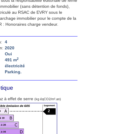
sous la responsabilité éditoriale de Mme
mobilier (sans détention de fonds),
riculé au RSAC de EVRY sous le
archage immobilier pour le compte de la
 : Honoraires charge vendeur.
:
4
n:
2020
Oui
2
491 m
électricité
Parking.
tique
z à effet de serre
(kg éqCO2/m².an)
2