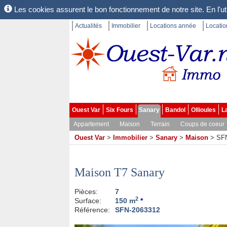
Les cookies assurent le bon fonctionnement de notre site. En l'uti
Actualités
Immobilier
Locations année
Locati
Ouest Var
Six Fours
Sanary
Bandol
Ollioules
L
Appartement
Maison
Terrain
Coups de coeur
Ouest Var
>
Immobilier
>
Sanary
>
Maison
>
SF
Maison T7 Sanary
Pièces:
7
2
Surface:
150 m
*
Référence:
SFN-2063312