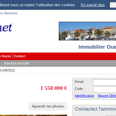
lisant vous acceptez l'utilisation des cookies.
En savoir plus
O
ons Vacances
Immobilier Oue
a Seyne
Contact
Mandats exclusifs
N-2063312
Email:
1 550 000 €
Code:
Identification
Nouvel Utili
Agrandir les photos
Contactez l'annon