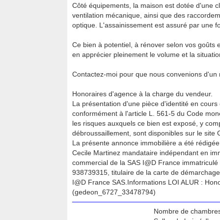
Côté équipements, la maison est dotée d'une cli
ventilation mécanique, ainsi que des raccordem
optique. L'assainissement est assuré par une f
Ce bien à potentiel, à rénover selon vos goûts e
en apprécier pleinement le volume et la situatio
Contactez-moi pour que nous convenions d'un 
Honoraires d'agence à la charge du vendeur.
La présentation d'une pièce d'identité en cours 
conformément à l'article L. 561-5 du Code monét
les risques auxquels ce bien est exposé, y compr
débroussaillement, sont disponibles sur le site 
La présente annonce immobilière a été rédigée 
Cecile Martinez mandataire indépendant en immo
commercial de la SAS I@D France immatricul
938739315, titulaire de la carte de démarchage
I@D France SAS.Informations LOI ALUR : Hono
(gedeon_6727_33478794)
Nombre de chambres