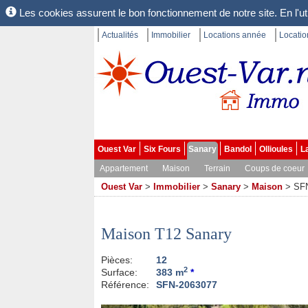
Les cookies assurent le bon fonctionnement de notre site. En l'uti
Actualités
Immobilier
Locations année
Locati
Ouest Var
Six Fours
Sanary
Bandol
Ollioules
L
Appartement
Maison
Terrain
Coups de coeur
Ouest Var
>
Immobilier
>
Sanary
>
Maison
>
SF
Maison T12 Sanary
Pièces:
12
2
Surface:
383 m
*
Référence:
SFN-2063077