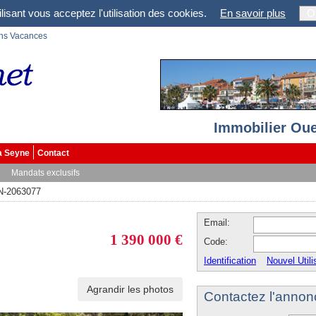
lisant vous acceptez l'utilisation des cookies.
En savoir plus
O
ons Vacances
Immobilier Oue
a Seyne
Contact
Mandats exclusifs
N-2063077
Email:
1 390 000 €
Code:
Identification
Nouvel Utili
Agrandir les photos
Contactez l'annon