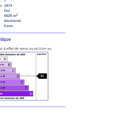
:
7
n:
1974
Oui
2
5025 m
électricité
Cave.
tique
z à effet de serre
(kg éqCO2/m².an)
41