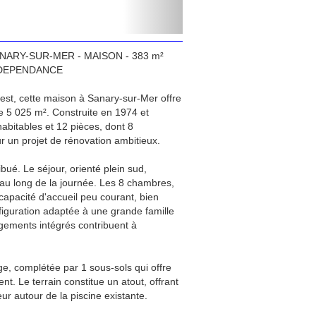
: SANARY-SUR-MER - MAISON - 383 m²
- DEPENDANCE
uest, cette maison à Sanary-sur-Mer offre
e 5 025 m². Construite en 1974 et
abitables et 12 pièces, dont 8
r un projet de rénovation ambitieux.
ribué. Le séjour, orienté plein sud,
 au long de la journée. Les 8 chambres,
 capacité d'accueil peu courant, bien
figuration adaptée à une grande famille
gements intégrés contribuent à
ge, complétée par 1 sous-sols qui offre
 Le terrain constitue un atout, offrant
ur autour de la piscine existante.