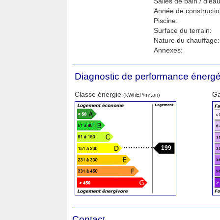
Salles de bain / d'eau
Année de constructio
Piscine:
Surface du terrain:
Nature du chauffage:
Annexes:
Diagnostic de performance énergé
Classe énergie
Ga
(kWhEP/m².an)
199
Contact