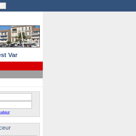
K
st Var
sateur
ceur