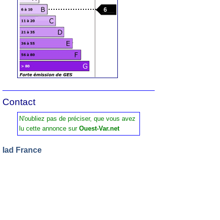
6
Contact
N'oubliez pas de préciser, que vous avez
lu cette annonce sur
Ouest-Var.net
Iad France
Demandez:
Alexandre Padel
Tel :
06 18 87 36 00
Contactez l'annonceur