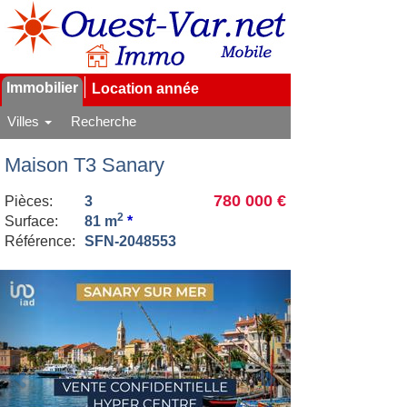
Immobilier
Location année
Villes
Recherche
Maison T3 Sanary
780 000 €
Pièces:
3
2
Surface:
81 m
*
Référence:
SFN-2048553