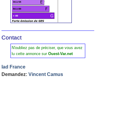
Contact
N'oubliez pas de préciser, que vous avez
lu cette annonce sur
Ouest-Var.net
Iad France
Demandez:
Vincent Camus
Tel :
07 87 06 32 68
Contactez l'annonceur
Prénom
*
Nom
*