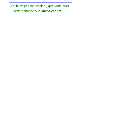
N'oubliez pas de préciser, que vous avez
lu cette annonce sur
Ouest-Var.net
Iad France
Demandez:
Anne-Sophie Lebouleux-
Valerino
Tel :
06 25 69 02 73
Contactez l'annonceur
Prénom
*
Nom
*
Email
*
Tél.
*