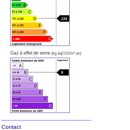
228
Gaz à effet de serre
(kg éqCO2/m².an)
8
Contact