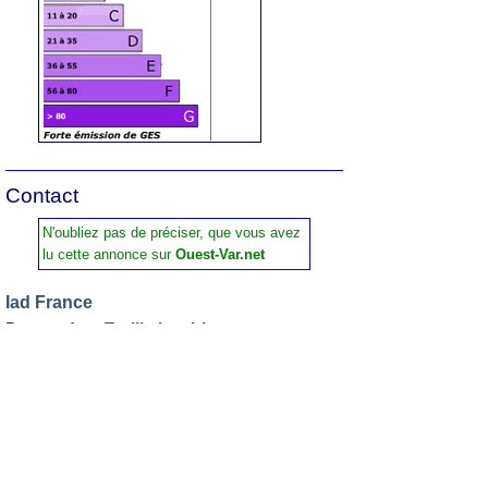
Contact
N'oubliez pas de préciser, que vous avez
lu cette annonce sur
Ouest-Var.net
Iad France
Demandez:
Emilie Loubignac
Tel :
06 74 87 39 49
Contactez l'annonceur
Prénom
*