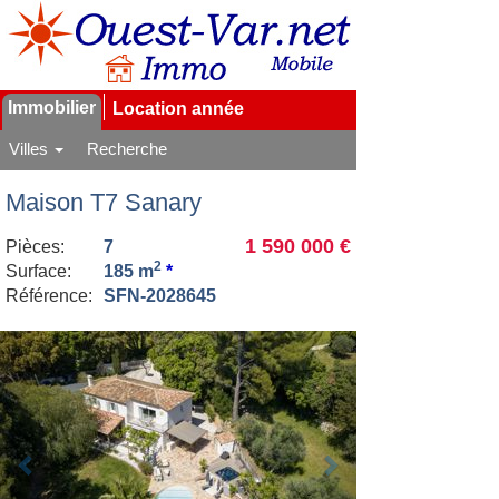
Immobilier
Location année
Villes
Recherche
Maison T7 Sanary
1 590 000 €
Pièces:
7
2
Surface:
185 m
*
Référence:
SFN-2028645