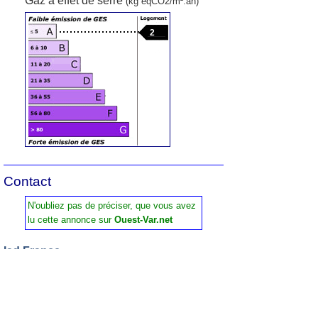
Gaz à effet de serre
(kg éqCO2/m².an)
2
Contact
N'oubliez pas de préciser, que vous avez
lu cette annonce sur
Ouest-Var.net
Iad France
Demandez:
Ana-Maria De Jesus Costa
Tel :
06 70 13 73 52