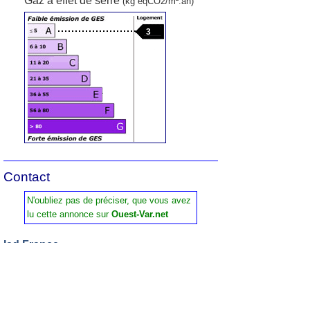
Gaz à effet de serre
(kg éqCO2/m².an)
3
Contact
N'oubliez pas de préciser, que vous avez
lu cette annonce sur
Ouest-Var.net
Iad France
Demandez:
Vincent Camus
Tel :
07 87 06 32 68