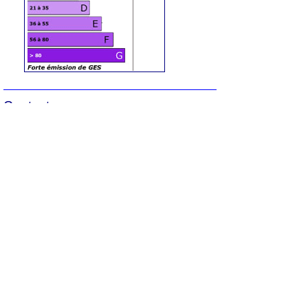
Contact
N'oubliez pas de préciser, que vous avez
lu cette annonce sur
Ouest-Var.net
Iad France
Demandez:
Elisabeth Pucheral
Tel :
06 17 28 41 57
Contactez l'annonceur
Prénom
*