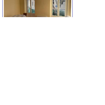
Appartement T2 à La Seyne
2 pièces, de 35 m² environ,
séjour de 18 m² environ, 1 chambres,
Prix:
88.000
euros.
Voir la fiche