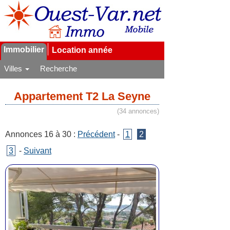
Immobilier
Location année
Villes
Recherche
Appartement T2 La Seyne
(34 annonces)
Annonces 16 à 30 :
Précédent
-
1
2
3
-
Suivant