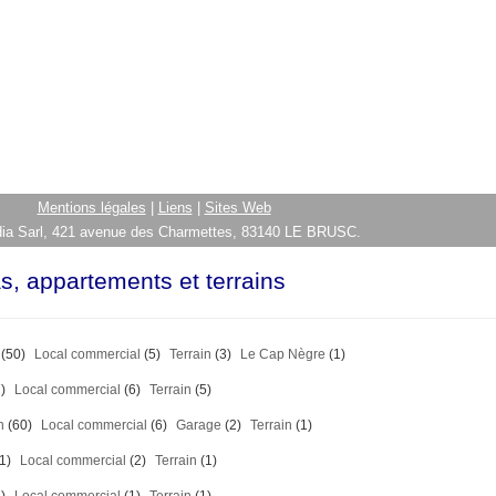
Mentions légales
|
Liens
|
Sites Web
ia Sarl, 421 avenue des Charmettes, 83140 LE BRUSC.
as, appartements et terrains
(50)
Local commercial
(5)
Terrain
(3)
Le Cap Nègre
(1)
)
Local commercial
(6)
Terrain
(5)
n
(60)
Local commercial
(6)
Garage
(2)
Terrain
(1)
1)
Local commercial
(2)
Terrain
(1)