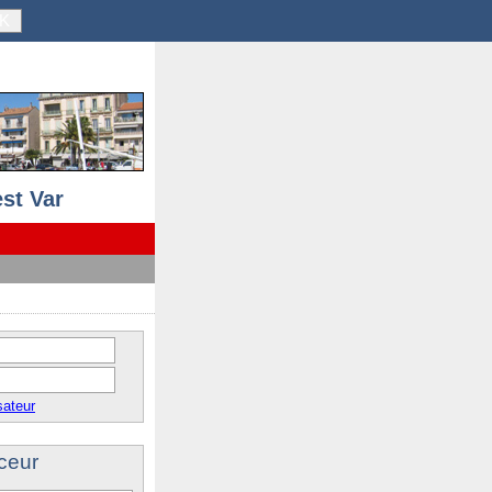
K
st Var
sateur
ceur