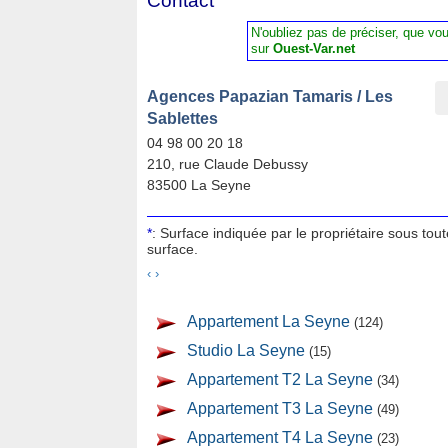
Contact
N'oubliez pas de préciser, que vo
sur
Ouest-Var.net
Agences Papazian Tamaris / Les
Sablettes
04 98 00 20 18
210, rue Claude Debussy
83500 La Seyne
*
: Surface indiquée par le propriétaire sous tou
surface.
‹
›
Appartement La Seyne
(124)
Studio La Seyne
(15)
Appartement T2 La Seyne
(34)
Appartement T3 La Seyne
(49)
Appartement T4 La Seyne
(23)