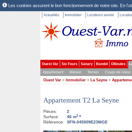
Les cookies assurent le bon fonctionnement de notre site. En l'uti
Actualités
Immobilier
Locations année
Locati
Ouest Var
Six Fours
Sanary
Bandol
Ollioules
L
Appartement
Maison
Terrain
Coups de coeur
Ouest Var
>
Immobilier
>
La Seyne
>
Apparteme
Appartement T2 La Seyne
Pièces:
2
2
Surface:
46 m
*
Référence:
SFN-045009E23MGE