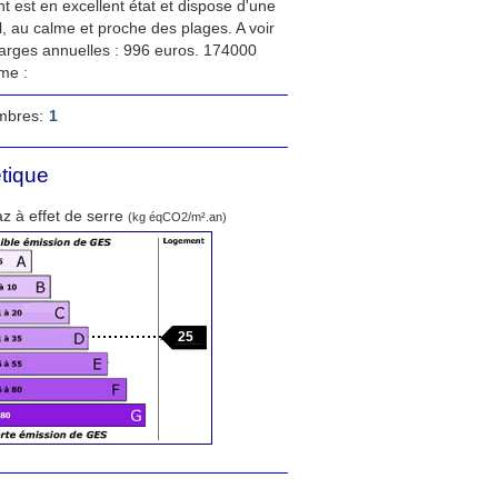
t est en excellent état et dispose d'une
l, au calme et proche des plages. A voir
Charges annuelles : 996 euros. 174000
me :
mbres:
1
tique
z à effet de serre
(kg éqCO2/m².an)
25