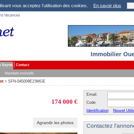
lisant vous acceptez l'utilisation des cookies.
En savoir plus
O
ons Vacances
Immobilier Oue
a Seyne
Contact
Mandats exclusifs
nt
>
SFN-045009E23MGE
Email:
174 000 €
Code:
Identification
Nouvel Utili
Agrandir les photos
Contactez l'annon