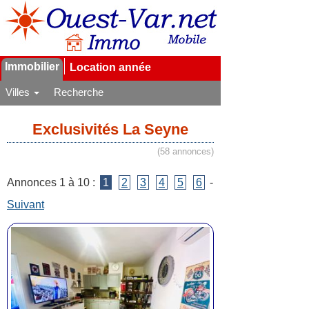
Immobilier
Location année
Villes
Recherche
Exclusivités La Seyne
(58 annonces)
Annonces 1 à 10 :
1
2
3
4
5
6
-
Suivant