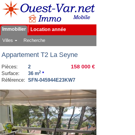
Immobilier
Location année
Villes
Recherche
Appartement T2 La Seyne
158 000 €
Pièces:
2
2
Surface:
36 m
*
Référence:
SFN-045944E23KW7