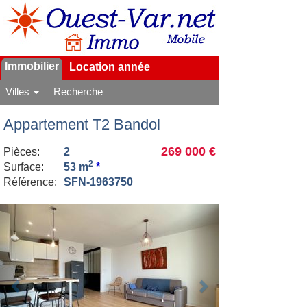
Immobilier
Location année
Villes
Recherche
Appartement T2 Bandol
269 000 €
Pièces:
2
2
Surface:
53 m
*
Référence:
SFN-1963750