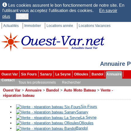
Les cookies assurent le bon fonctionnement de notre site. En
l'utilisant vous acceptez l'utilisation des cookies.
En savoir
plus
OK
Actualités
Immobilier
Locations année
Locations Vacances
Annuaire P
Ouest Var
Six Fours
Sanary
La Seyne
Ollioules
Bandol
Annuaire
Contact
Tous les professionnels
Rechercher
Ouest Var
>
Annuaire
>
Bandol
>
Auto Moto Bateau
>
Vente -
réparation bateau
Six-Fours
Sanary
La Seyne
Ollioules
Bandol