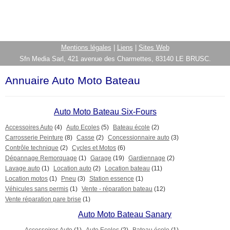
Mentions légales
|
Liens
|
Sites Web
Sfn Media Sarl, 421 avenue des Charmettes, 83140 LE BRUSC.
Annuaire Auto Moto Bateau
Auto Moto Bateau Six-Fours
Accessoires Auto
(4)
Auto Ecoles
(5)
Bateau école
(2)
Carrosserie Peinture
(8)
Casse
(2)
Concessionnaire auto
(3)
Contrôle technique
(2)
Cycles et Motos
(6)
Dépannage Remorquage
(1)
Garage
(19)
Gardiennage
(2)
Lavage auto
(1)
Location auto
(2)
Location bateau
(11)
Location motos
(1)
Pneu
(3)
Station essence
(1)
Véhicules sans permis
(1)
Vente - réparation bateau
(12)
Vente réparation pare brise
(1)
Auto Moto Bateau Sanary