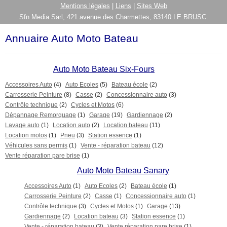
Mentions légales
|
Liens
|
Sites Web
Sfn Media Sarl, 421 avenue des Charmettes, 83140 LE BRUSC.
Annuaire Auto Moto Bateau
Auto Moto Bateau Six-Fours
Accessoires Auto
(4)
Auto Ecoles
(5)
Bateau école
(2)
Carrosserie Peinture
(8)
Casse
(2)
Concessionnaire auto
(3)
Contrôle technique
(2)
Cycles et Motos
(6)
Dépannage Remorquage
(1)
Garage
(19)
Gardiennage
(2)
Lavage auto
(1)
Location auto
(2)
Location bateau
(11)
Location motos
(1)
Pneu
(3)
Station essence
(1)
Véhicules sans permis
(1)
Vente - réparation bateau
(12)
Vente réparation pare brise
(1)
Auto Moto Bateau Sanary
Accessoires Auto
(1)
Auto Ecoles
(2)
Bateau école
(1)
Carrosserie Peinture
(2)
Casse
(1)
Concessionnaire auto
(1)
Contrôle technique
(3)
Cycles et Motos
(1)
Garage
(13)
Gardiennage
(2)
Location bateau
(3)
Station essence
(1)
Vente - réparation bateau
(3)
Vente réparation pare brise
(1)