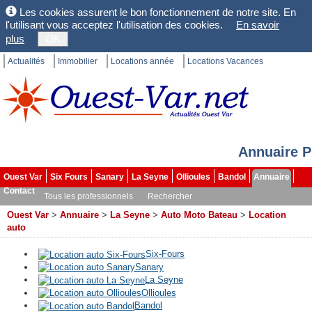
Les cookies assurent le bon fonctionnement de notre site. En
l'utilisant vous acceptez l'utilisation des cookies.
En savoir
plus
OK
Actualités
Immobilier
Locations année
Locations Vacances
Annuaire P
Ouest Var
Six Fours
Sanary
La Seyne
Ollioules
Bandol
Annuaire
Contact
Tous les professionnels
Rechercher
Ouest Var
>
Annuaire
>
La Seyne
>
Auto Moto Bateau
>
Location
auto
Six-Fours
Sanary
La Seyne
Ollioules
Bandol