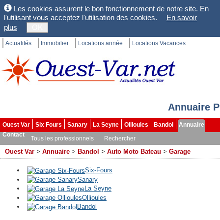
Les cookies assurent le bon fonctionnement de notre site. En
l'utilisant vous acceptez l'utilisation des cookies.
En savoir
plus
OK
Actualités
Immobilier
Locations année
Locations Vacances
Annuaire P
Ouest Var
Six Fours
Sanary
La Seyne
Ollioules
Bandol
Annuaire
Contact
Tous les professionnels
Rechercher
Ouest Var
>
Annuaire
>
Bandol
>
Auto Moto Bateau
>
Garage
Six-Fours
Sanary
La Seyne
Ollioules
Bandol