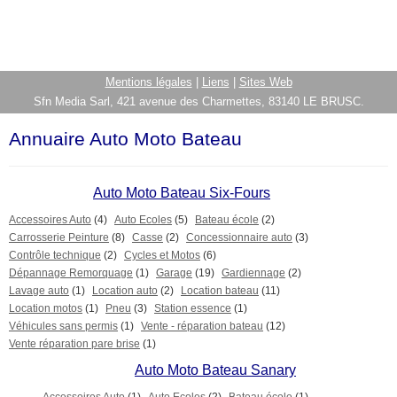
Mentions légales
|
Liens
|
Sites Web
Sfn Media Sarl, 421 avenue des Charmettes, 83140 LE BRUSC.
Annuaire Auto Moto Bateau
Auto Moto Bateau Six-Fours
Accessoires Auto
(4)
Auto Ecoles
(5)
Bateau école
(2)
Carrosserie Peinture
(8)
Casse
(2)
Concessionnaire auto
(3)
Contrôle technique
(2)
Cycles et Motos
(6)
Dépannage Remorquage
(1)
Garage
(19)
Gardiennage
(2)
Lavage auto
(1)
Location auto
(2)
Location bateau
(11)
Location motos
(1)
Pneu
(3)
Station essence
(1)
Véhicules sans permis
(1)
Vente - réparation bateau
(12)
Vente réparation pare brise
(1)
Auto Moto Bateau Sanary