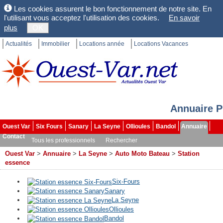
Les cookies assurent le bon fonctionnement de notre site. En
l'utilisant vous acceptez l'utilisation des cookies.
En savoir
plus
OK
Actualités
Immobilier
Locations année
Locations Vacances
Annuaire P
Ouest Var
Six Fours
Sanary
La Seyne
Ollioules
Bandol
Annuaire
Contact
Tous les professionnels
Rechercher
Ouest Var
>
Annuaire
>
La Seyne
>
Auto Moto Bateau
>
Station
essence
Six-Fours
Sanary
La Seyne
Ollioules
Bandol