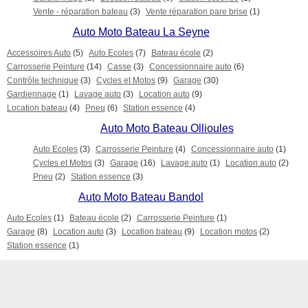
Vente - réparation bateau
(3)
Vente réparation pare brise
(1)
Auto Moto Bateau La Seyne
Accessoires Auto
(5)
Auto Ecoles
(7)
Bateau école
(2)
Carrosserie Peinture
(14)
Casse
(3)
Concessionnaire auto
(6)
Contrôle technique
(3)
Cycles et Motos
(9)
Garage
(30)
Gardiennage
(1)
Lavage auto
(3)
Location auto
(9)
Location bateau
(4)
Pneu
(6)
Station essence
(4)
Auto Moto Bateau Ollioules
Auto Ecoles
(3)
Carrosserie Peinture
(4)
Concessionnaire auto
(1)
Cycles et Motos
(3)
Garage
(16)
Lavage auto
(1)
Location auto
(2)
Pneu
(2)
Station essence
(3)
Auto Moto Bateau Bandol
Auto Ecoles
(1)
Bateau école
(2)
Carrosserie Peinture
(1)
Garage
(8)
Location auto
(3)
Location bateau
(9)
Location motos
(2)
Station essence
(1)