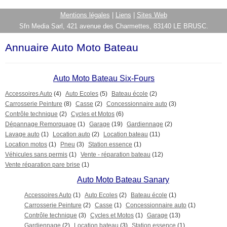
Mentions légales
|
Liens
|
Sites Web
Sfn Media Sarl, 421 avenue des Charmettes, 83140 LE BRUSC.
Annuaire Auto Moto Bateau
Auto Moto Bateau Six-Fours
Accessoires Auto
(4)
Auto Ecoles
(5)
Bateau école
(2)
Carrosserie Peinture
(8)
Casse
(2)
Concessionnaire auto
(3)
Contrôle technique
(2)
Cycles et Motos
(6)
Dépannage Remorquage
(1)
Garage
(19)
Gardiennage
(2)
Lavage auto
(1)
Location auto
(2)
Location bateau
(11)
Location motos
(1)
Pneu
(3)
Station essence
(1)
Véhicules sans permis
(1)
Vente - réparation bateau
(12)
Vente réparation pare brise
(1)
Auto Moto Bateau Sanary
Accessoires Auto
(1)
Auto Ecoles
(2)
Bateau école
(1)
Carrosserie Peinture
(2)
Casse
(1)
Concessionnaire auto
(1)
Contrôle technique
(3)
Cycles et Motos
(1)
Garage
(13)
Gardiennage
(2)
Location bateau
(3)
Station essence
(1)