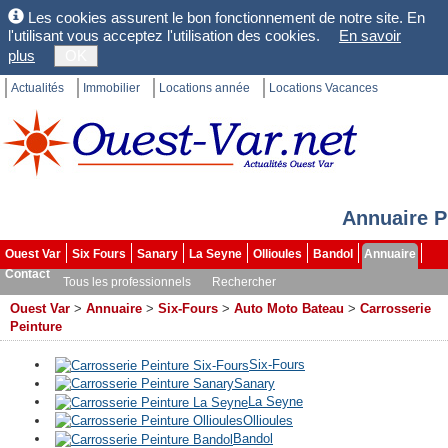
Les cookies assurent le bon fonctionnement de notre site. En
l'utilisant vous acceptez l'utilisation des cookies.
En savoir
plus
OK
Actualités
Immobilier
Locations année
Locations Vacances
Annuaire P
Ouest Var
Six Fours
Sanary
La Seyne
Ollioules
Bandol
Annuaire
Contact
Tous les professionnels
Rechercher
Ouest Var
>
Annuaire
>
Six-Fours
>
Auto Moto Bateau
>
Carrosserie
Peinture
Six-Fours
Sanary
La Seyne
Ollioules
Bandol