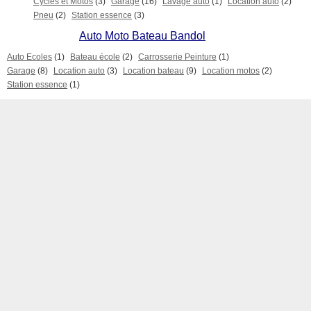
Cycles et Motos
(3)
Garage
(16)
Lavage auto
(1)
Location auto
(2)
Pneu
(2)
Station essence
(3)
Auto Moto Bateau Bandol
Auto Ecoles
(1)
Bateau école
(2)
Carrosserie Peinture
(1)
Garage
(8)
Location auto
(3)
Location bateau
(9)
Location motos
(2)
Station essence
(1)