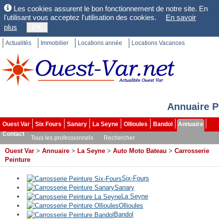
Les cookies assurent le bon fonctionnement de notre site. En
l'utilisant vous acceptez l'utilisation des cookies.
En savoir
plus
OK
Actualités
Immobilier
Locations année
Locations Vacances
Annuaire P
Ouest Var
Six Fours
Sanary
La Seyne
Ollioules
Bandol
Annuaire
Contact
Tous les professionnels
Rechercher
Ouest Var
>
Annuaire
>
La Seyne
>
Auto Moto Bateau
>
Carrosserie
Peinture
Six-Fours
Sanary
La Seyne
Ollioules
Bandol