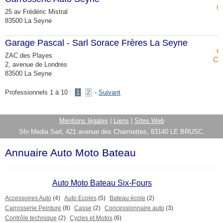
C
25 av Frédéric Mistral
83500 La Seyne
Garage Pascal - Sarl Sorace Frères La Seyne
C
ZAC des Playes
Co
2, avenue de Londres
83500 La Seyne
Professionnels 1 à 10 :
1
2
-
Suivant
Mentions légales
|
Liens
|
Sites Web
Sfn Media Sarl, 421 avenue des Charmettes, 83140 LE BRUSC.
Annuaire Auto Moto Bateau
Auto Moto Bateau Six-Fours
Accessoires Auto
(4)
Auto Ecoles
(5)
Bateau école
(2)
Carrosserie Peinture
(8)
Casse
(2)
Concessionnaire auto
(3)
Contrôle technique
(2)
Cycles et Motos
(6)