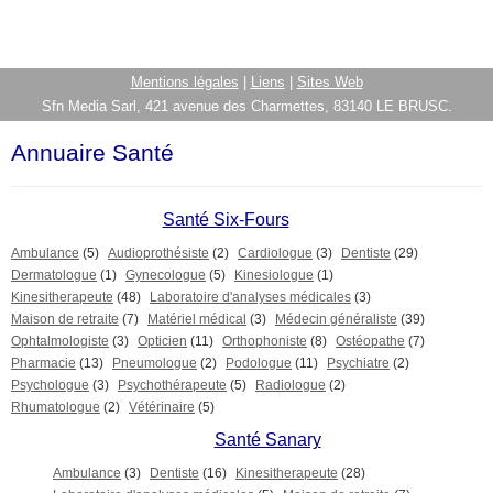
Mentions légales
|
Liens
|
Sites Web
Sfn Media Sarl, 421 avenue des Charmettes, 83140 LE BRUSC.
Annuaire Santé
Santé Six-Fours
Ambulance
(5)
Audioprothésiste
(2)
Cardiologue
(3)
Dentiste
(29)
Dermatologue
(1)
Gynecologue
(5)
Kinesiologue
(1)
Kinesitherapeute
(48)
Laboratoire d'analyses médicales
(3)
Maison de retraite
(7)
Matériel médical
(3)
Médecin généraliste
(39)
Ophtalmologiste
(3)
Opticien
(11)
Orthophoniste
(8)
Ostéopathe
(7)
Pharmacie
(13)
Pneumologue
(2)
Podologue
(11)
Psychiatre
(2)
Psychologue
(3)
Psychothérapeute
(5)
Radiologue
(2)
Rhumatologue
(2)
Vétérinaire
(5)
Santé Sanary
Ambulance
(3)
Dentiste
(16)
Kinesitherapeute
(28)