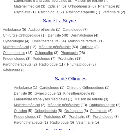
Laboratoire d'analyses médicales
(5)
Maison de retraite
(7)
Matériel médical
(3)
Opticien
(6)
Orthophoniste
(6)
Pharmacie
(8)
Psychiatre
(1)
Psychologue
(2)
Psychothérapeute
(1)
Vétérinaire
(2)
Santé La Seyne
Ambulance
(5)
Audioprothésiste
(1)
Cardiologue
(7)
Chirurgie Orthopédique
(1)
Dentiste
(40)
Dermatologue
(4)
Gynecologue
(4)
Kinesitherapeute
(54)
Maison de retraite
(11)
Matériel médical
(12)
Médecin généraliste
(63)
Opticien
(8)
Orthophoniste
(13)
Ostéopathe
(3)
Pharmacie
(28)
Pneumologue
(3)
Podologue
(7)
Psychiatre
(13)
Psychothérapeute
(2)
Radiologue
(11)
Rhumatologue
(3)
Vétérinaire
(3)
Santé Ollioules
Ambulance
(1)
Cardiologue
(1)
Chirurgie Orthopédique
(1)
Dentiste
(9)
Gynecologue
(2)
Kinesitherapeute
(8)
Laboratoire d'analyses médicales
(1)
Maison de retraite
(3)
Matériel médical
(2)
Médecin généraliste
(13)
Ophtalmologiste
(2)
Opticien
(5)
Orthophoniste
(5)
Ostéopathe
(6)
Pharmacie
(5)
Pneumologue
(1)
Podologue
(2)
Psychiatre
(3)
Psychologue
(3)
Psychothérapeute
(1)
Radiologue
(6)
Vétérinaire
(5)