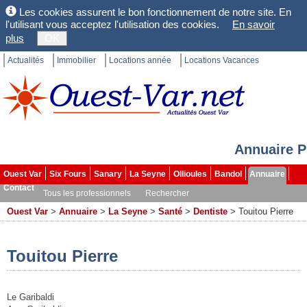
Les cookies assurent le bon fonctionnement de notre site. En
l'utilisant vous acceptez l'utilisation des cookies.
En savoir
plus
OK
Actualités
Immobilier
Locations année
Locations Vacances
Annuaire P
Ouest Var
Six Fours
Sanary
La Seyne
Ollioules
Bandol
Annuaire
Contact
Tous les professionnels
Rechercher
Ouest Var
>
Annuaire
>
La Seyne
>
Santé
>
Dentiste
>
Touitou Pierre
Touitou Pierre
Le Garibaldi