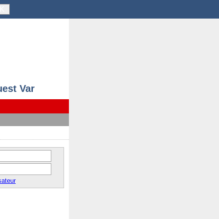
K
uest Var
sateur