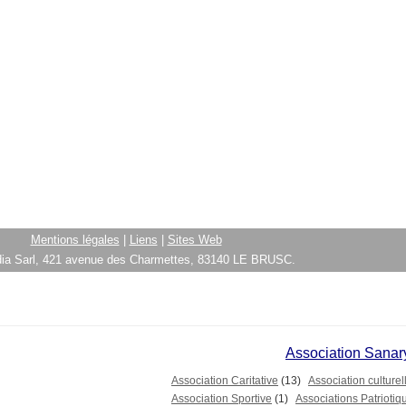
Mentions légales
|
Liens
|
Sites Web
ia Sarl, 421 avenue des Charmettes, 83140 LE BRUSC.
Association Sanar
Association Caritative
(13)
Association culturel
Association Sportive
(1)
Associations Patriotiq