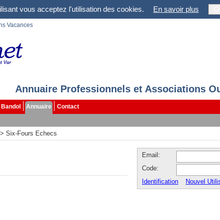
lisant vous acceptez l'utilisation des cookies.
En savoir plus
O
ons Vacances
Annuaire Professionnels et Associations O
Bandol
Annuaire
Contact
>
Six-Fours Echecs
Email:
Code:
Identification
Nouvel Utili