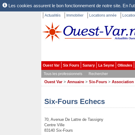
Les cookies assurent le bon fonctionnement de notre site. En l'uti
Actualités
Immobilier
Locations année
Locati
Ouest Var
Six Fours
Sanary
La Seyne
Ollioules
Tous les professionnels
Rechercher
Ouest Var
>
Annuaire
>
Six-Fours
>
Association
Six-Fours Echecs
70, Avenue De Lattre de Tassigny
Centre Ville
83140 Six-Fours