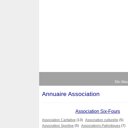
Sfn Med
Annuaire Association
Association Six-Fours
Association Caritative
(13)
Association culturelle
(5)
Association Sportive
(5)
Associations Patriotiques
(7)