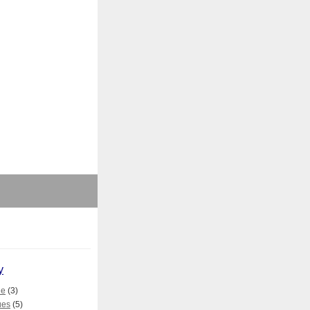
y
le
(3)
ues
(5)