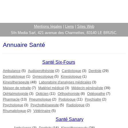
Mentions légales
|
Liens
|
Sites Web
Sfn Media Sarl, 421 avenue des Charmettes, 83140 LE BRUSC.
Annuaire Santé
Santé Six-Fours
Ambulance
(5)
Audioprothésiste
(2)
Cardiologue
(3)
Dentiste
(29)
Dermatologue
(1)
Gynecologue
(5)
Kinesiologue
(1)
Kinesitherapeute
(48)
Laboratoire d'analyses médicales
(3)
Maison de retraite
(7)
Matériel médical
(3)
Médecin généraliste
(39)
Ophtalmologiste
(3)
Opticien
(11)
Orthophoniste
(8)
Ostéopathe
(7)
Pharmacie
(13)
Pneumologue
(2)
Podologue
(11)
Psychiatre
(2)
Psychologue
(3)
Psychothérapeute
(5)
Radiologue
(2)
Rhumatologue
(2)
Vétérinaire
(5)
Santé Sanary