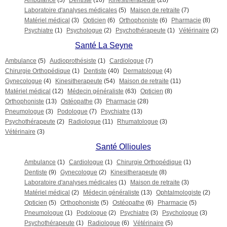
Ambulance
(3)
Dentiste
(16)
Kinesitherapeute
(28)
Laboratoire d'analyses médicales
(5)
Maison de retraite
(7)
Matériel médical
(3)
Opticien
(6)
Orthophoniste
(6)
Pharmacie
(8)
Psychiatre
(1)
Psychologue
(2)
Psychothérapeute
(1)
Vétérinaire
(2)
Santé La Seyne
Ambulance
(5)
Audioprothésiste
(1)
Cardiologue
(7)
Chirurgie Orthopédique
(1)
Dentiste
(40)
Dermatologue
(4)
Gynecologue
(4)
Kinesitherapeute
(54)
Maison de retraite
(11)
Matériel médical
(12)
Médecin généraliste
(63)
Opticien
(8)
Orthophoniste
(13)
Ostéopathe
(3)
Pharmacie
(28)
Pneumologue
(3)
Podologue
(7)
Psychiatre
(13)
Psychothérapeute
(2)
Radiologue
(11)
Rhumatologue
(3)
Vétérinaire
(3)
Santé Ollioules
Ambulance
(1)
Cardiologue
(1)
Chirurgie Orthopédique
(1)
Dentiste
(9)
Gynecologue
(2)
Kinesitherapeute
(8)
Laboratoire d'analyses médicales
(1)
Maison de retraite
(3)
Matériel médical
(2)
Médecin généraliste
(13)
Ophtalmologiste
(2)
Opticien
(5)
Orthophoniste
(5)
Ostéopathe
(6)
Pharmacie
(5)
Pneumologue
(1)
Podologue
(2)
Psychiatre
(3)
Psychologue
(3)
Psychothérapeute
(1)
Radiologue
(6)
Vétérinaire
(5)