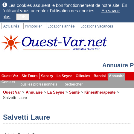
Les cookies assurent le bon fonctionnement de notre site. En
l'utilisant vous acceptez l'utilisation des cookies.
En savoir
plus
OK
Actualités
Immobilier
Locations année
Locations Vacances
Annuaire P
Ouest Var
Six Fours
Sanary
La Seyne
Ollioules
Bandol
Annuaire
Contact
Tous les professionnels
Rechercher
Ouest Var
>
Annuaire
>
La Seyne
>
Santé
>
Kinesitherapeute
>
Salvetti Laure
Salvetti Laure