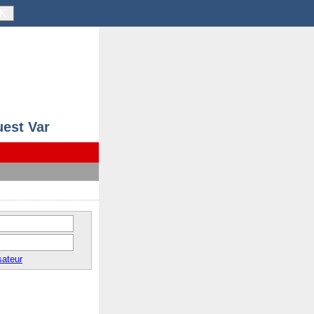
K
uest Var
sateur