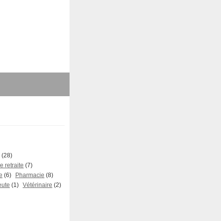
(28)
 retraite
(7)
e
(6)
Pharmacie
(8)
eute
(1)
Vétérinaire
(2)