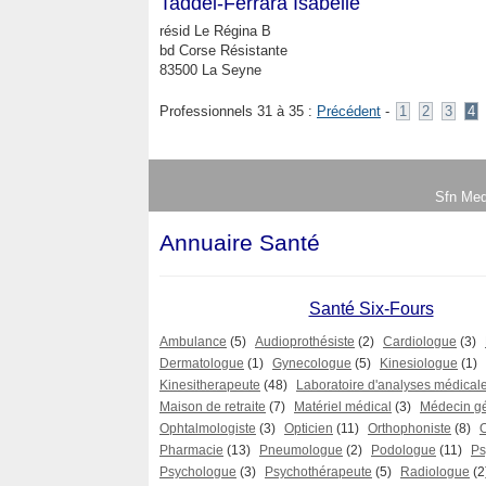
Taddei-Ferrara Isabelle
résid Le Régina B
bd Corse Résistante
83500 La Seyne
Professionnels 31 à 35 :
Précédent
-
1
2
3
4
Sfn Med
Annuaire Santé
Santé Six-Fours
Ambulance
(5)
Audioprothésiste
(2)
Cardiologue
(3)
Dermatologue
(1)
Gynecologue
(5)
Kinesiologue
(1)
Kinesitherapeute
(48)
Laboratoire d'analyses médical
Maison de retraite
(7)
Matériel médical
(3)
Médecin gé
Ophtalmologiste
(3)
Opticien
(11)
Orthophoniste
(8)
Pharmacie
(13)
Pneumologue
(2)
Podologue
(11)
Ps
Psychologue
(3)
Psychothérapeute
(5)
Radiologue
(2