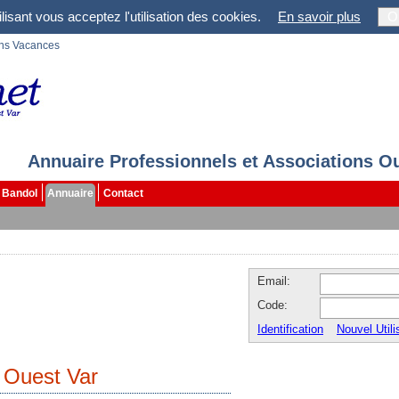
lisant vous acceptez l'utilisation des cookies.
En savoir plus
O
ons Vacances
Annuaire Professionnels et Associations O
Bandol
Annuaire
Contact
Email:
Code:
Identification
Nouvel Utili
 Ouest Var