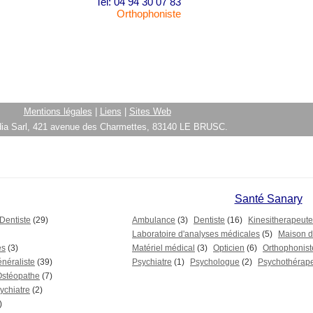
Tel: 04 94 30 07 83
Orthophoniste
Mentions légales
|
Liens
|
Sites Web
ia Sarl, 421 avenue des Charmettes, 83140 LE BRUSC.
Santé Sanary
Dentiste
(29)
Ambulance
(3)
Dentiste
(16)
Kinesitherapeute
Laboratoire d'analyses médicales
(5)
Maison de
es
(3)
Matériel médical
(3)
Opticien
(6)
Orthophonist
néraliste
(39)
Psychiatre
(1)
Psychologue
(2)
Psychothérap
Ostéopathe
(7)
ychiatre
(2)
)