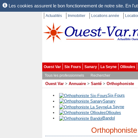
Les cookies assurent le bon fonctionnement de notre site. En l'uti
Actualités
Immobilier
Locations année
Locati
Ouest Var
Six Fours
Sanary
La Seyne
Ollioules
Tous les professionnels
Rechercher
Ouest Var
>
Annuaire
>
Santé
>
Orthophoniste
Six-Fours
Sanary
La Seyne
Ollioules
Bandol
Orthophoniste